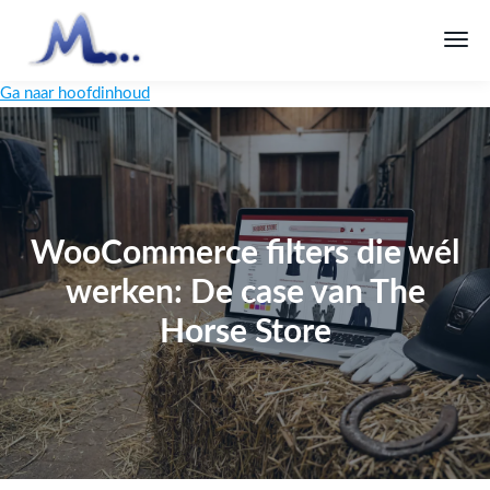
Ga naar hoofdinhoud
WooCommerce filters die wél
werken: De case van The
Horse Store