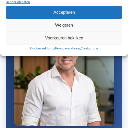
Beheer diensten
Bekijk de webshop op
www.thehorsestore.nl
Accepteren
Weigeren
Voorkeuren bekijken
Cookieverklaring
Privacyverklaring
Contact me