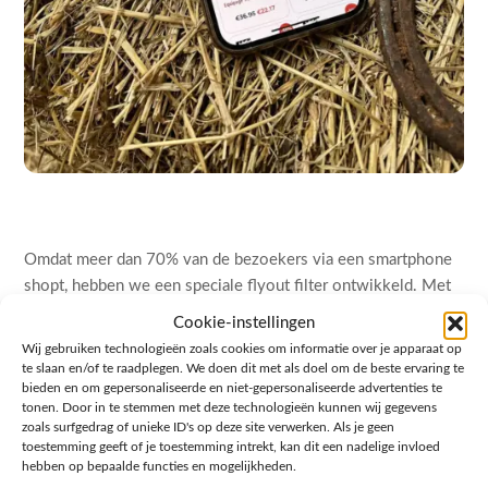
Omdat meer dan 70% van de bezoekers via een smartphone
shopt, hebben we een speciale flyout filter ontwikkeld. Met
een druk op de knop schuift er een overzichtelijk menu in
Cookie-instellingen
beeld, zonder rommelige lijsten die het hele scherm
Wij gebruiken technologieën zoals cookies om informatie over je apparaat op
overnemen. Een mooie bijkomstigheid van deze technische
te slaan en/of te raadplegen. We doen dit met als doel om de beste ervaring te
bieden en om gepersonaliseerde en niet-gepersonaliseerde advertenties te
schoonmaak is dat Google de site direct beter is gaan
tonen. Door in te stemmen met deze technologieën kunnen wij gegevens
waarderen: door het oplossen van technische fouten en het
zoals surfgedrag of unieke ID's op deze site verwerken. Als je geen
verbeteren van de paginestructuur is de vindbaarheid van The
toestemming geeft of je toestemming intrekt, kan dit een nadelige invloed
hebben op bepaalde functies en mogelijkheden.
Horse Store in korte tijd flink gestegen.