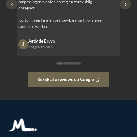
‹
›
aanpassingen werden prettig en zorgvuldig
bestellen
opgepakt.
Het is b
Kortom: een fijne en betrouwbare partij om mee
Design e
samen te werken.
opgeleve
Jordy de Bruyn
Nan
J
N
3 dagen geleden
1 w
Bekijk alle reviews op Google