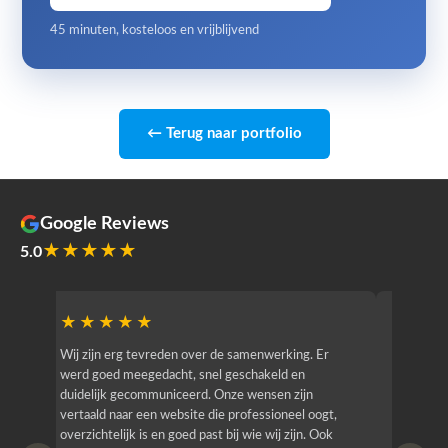
45 minuten, kosteloos en vrijblijvend
← Terug naar portfolio
Google Reviews
★★★★★
5.0
★★★★★
★★
r
Wij zijn erg tevreden over de samenwerking. Er
Jacy van
werd goed meegedacht, snel geschakeld en
bedrijf g
duidelijk gecommuniceerd. Onze wensen zijn
heeft hij
vertaald naar een website die professioneel oogt,
know how
overzichtelijk is en goed past bij wie wij zijn. Ook
zijn (den