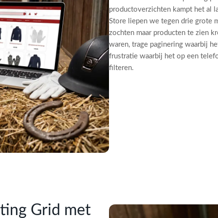
productoverzichten kampt het al 
Store liepen we tegen drie grote m
zochten maar producten te zien kr
waren, trage paginering waarbij he
frustratie waarbij het op een tele
filteren.
ting Grid met