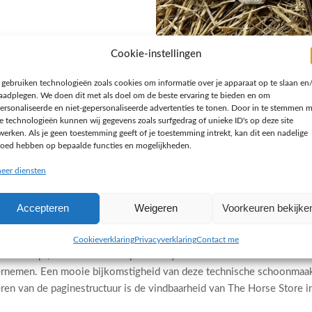
Cookie-instellingen
 gebruiken technologieën zoals cookies om informatie over je apparaat op te slaan en
raadplegen. We doen dit met als doel om de beste ervaring te bieden en om
ersonaliseerde en niet-gepersonaliseerde advertenties te tonen. Door in te stemmen 
e technologieën kunnen wij gegevens zoals surfgedrag of unieke ID's op deze site
werken. Als je geen toestemming geeft of je toestemming intrekt, kan dit een nadelige
loed hebben op bepaalde functies en mogelijkheden.
eer diensten
Accepteren
Weigeren
Voorkeuren bekijke
Cookieverklaring
Privacyverklaring
Contact me
e shopt, hebben we een speciale flyout filter ontwikkeld. Met een 
ernemen. Een mooie bijkomstigheid van deze technische schoonmaak i
en van de paginestructuur is de vindbaarheid van The Horse Store in 