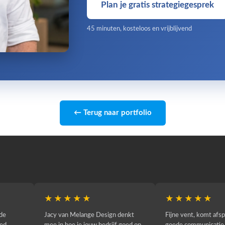
Plan je gratis strategiegesprek
45 minuten, kosteloos en vrijblijvend
← Terug naar portfolio
★
★★★★★
★★
um De Entree
Wij zijn Juwelier De Tuinen en
Voor de h