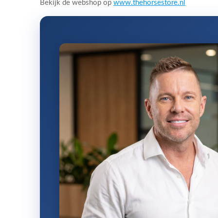
Bekijk de webshop op
www.thehorsestore.nl