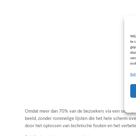
Wij
te 
gep
dez
ver
inv
Beh
Omdat meer dan 70% van de bezoekers via een smartphon
beeld, zonder rommelige lijsten die het hele scherm ov
door het oplossen van technische fouten en het verbeter