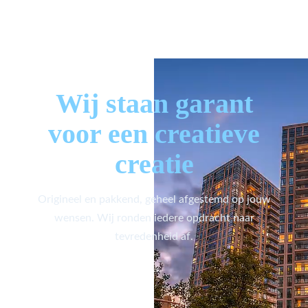
Wij staan garant
voor een creatieve
creatie
Origineel en pakkend, geheel afgestemd op jouw
wensen. Wij ronden iedere opdracht naar
tevredenheid af.