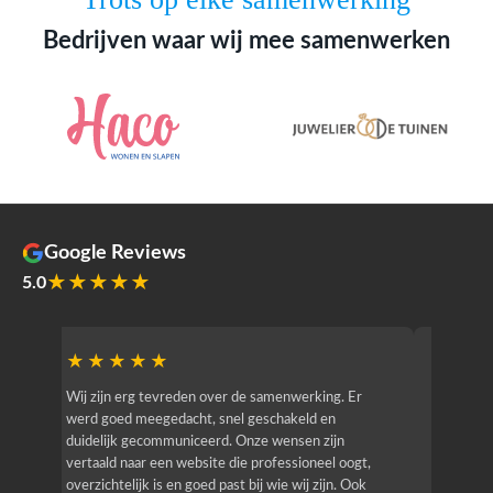
Bedrijven waar wij mee samenwerken
Google Reviews
★★★★★
5.0
★★★★★
★★
r
Wij zijn erg tevreden over de samenwerking. Er
Jacy van
werd goed meegedacht, snel geschakeld en
bedrijf g
duidelijk gecommuniceerd. Onze wensen zijn
heeft hij
vertaald naar een website die professioneel oogt,
know how
overzichtelijk is en goed past bij wie wij zijn. Ook
zijn (den