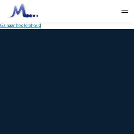
Ga naar hoofdinhoud
Melange
Design
Digitaal
maatwerk
voor jouw
merk
Ontdek
Meer over
maatwerk →
content →