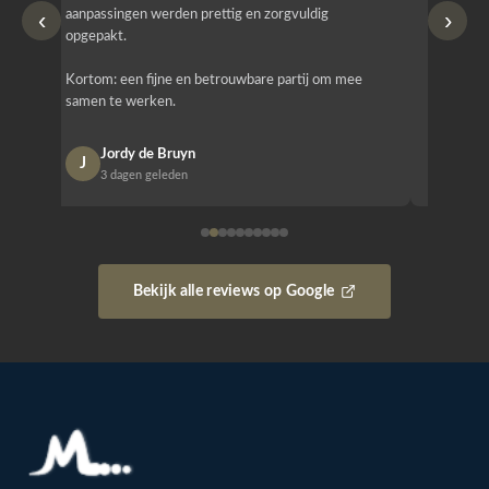
‹
›
aanpassingen werden prettig en zorgvuldig
bestellen
opgepakt.
Het is b
Kortom: een fijne en betrouwbare partij om mee
Design e
samen te werken.
opgeleve
Jordy de Bruyn
Nan
J
N
3 dagen geleden
1 w
Bekijk alle reviews op Google