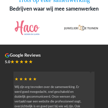
Bedrijven waar wij mee samenwerken
Google Reviews
★★★★★
5.0
★★★★★
★★
r
Wij zijn erg tevreden over de samenwerking. Er
Jacy van
werd goed meegedacht, snel geschakeld en
bedrijf g
duidelijk gecommuniceerd. Onze wensen zijn
heeft hij
vertaald naar een website die professioneel oogt,
know how
overzichtelijk is en goed past bij wie wij zijn. Ook
zijn (den