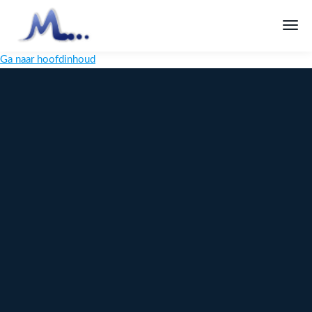
Ga naar hoofdinhoud
Melange
Design
Digitaal
maatwerk
voor jouw
merk
Ontdek
Meer over
maatwerk →
content →