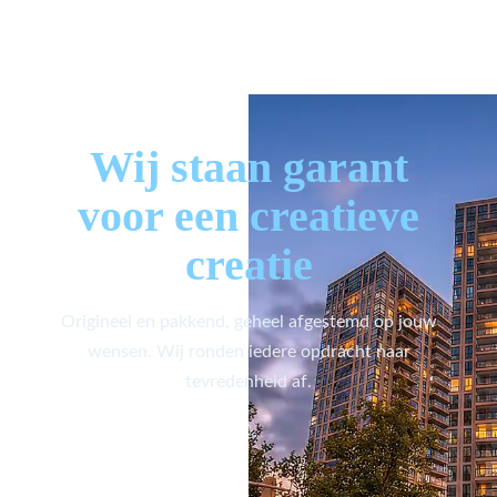
Wij staan garant
voor een creatieve
creatie
Origineel en pakkend, geheel afgestemd op jouw
wensen. Wij ronden iedere opdracht naar
tevredenheid af.