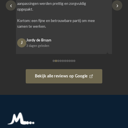
‹
›
aanpassingen werden prettig en zorgvuldig
bestellen
opgepakt.
Het is b
Kortom: een fijne en betrouwbare partij om mee
Design e
samen te werken.
opgeleve
Jordy de Bruyn
Nan
J
N
3 dagen geleden
1 w
Bekijk alle reviews op Google