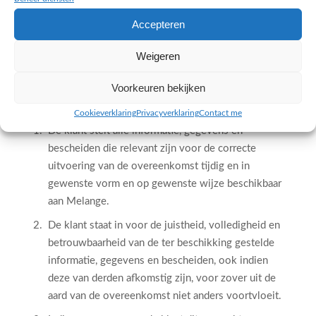
geheel of gedeeltelijk niet (meer) functioneren van
een website door verkeerde toepassing van de
Accepteren
geboden tips, biedt geen grondslag voor
Weigeren
schadevergoeding.
Voorkeuren bekijken
Informatieverstrekking door de klant
Cookieverklaring
Privacyverklaring
Contact me
De klant stelt alle informatie, gegevens en
bescheiden die relevant zijn voor de correcte
uitvoering van de overeenkomst tijdig en in
gewenste vorm en op gewenste wijze beschikbaar
aan Melange.
De klant staat in voor de juistheid, volledigheid en
betrouwbaarheid van de ter beschikking gestelde
informatie, gegevens en bescheiden, ook indien
deze van derden afkomstig zijn, voor zover uit de
aard van de overeenkomst niet anders voortvloeit.