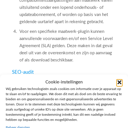
compatibiliteitsaanpassingen aan maatwerk vallen
uitsluitend onder een lopend onderhouds- of
updateabonnement, of worden op basis van het
geldende uurtarief apart in rekening gebracht.
Voor een specifieke maatwerk-plugin kunnen
aanvullende voorwaarden en/of een Service Level
Agreement (SLA) gelden. Deze maken in dat geval
deel uit van de overeenkomst en zijn op aanvraag
of als download beschikbaar.
SEO-audit
Een SEO-audit bevat aanbevelingen en adviezen;
Cookie-instellingen
het is geen kant-en-klare werkwijze. De geboden
Wij gebruiken technologieën zoals cookies om informatie over je apparaat op
te slaan en/of te raadplegen. We doen dit met als doel om de beste ervaring te
tips zijn aanbevelingen.
bieden en om gepersonaliseerde en niet-gepersonaliseerde advertenties te
tonen. Door in te stemmen met deze technologieën kunnen wij gegevens
De in de audit genoemde aanpassingen dienen door
zoals surfgedrag of unieke ID's op deze site verwerken. Als je geen
een ter zake kundige expert te worden uitgevoerd.
toestemming geeft of je toestemming intrekt, kan dit een nadelige invloed
hebben op bepaalde functies en mogelijkheden.
Onjuiste toepassing van de aanbevelingen, of het
Beheer diensten