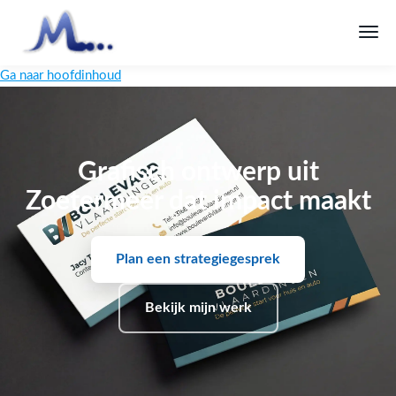
Ga naar hoofdinhoud
Grafisch ontwerp uit
Zoetermeer dat impact maakt
Plan een strategiegesprek
Bekijk mijn werk