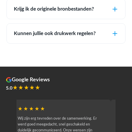
Krijg ik de originele bronbestanden?
Kunnen jullie ook drukwerk regelen?
Google Reviews
★★★★★
5.0
★★★★★
★★
r
Wij zijn erg tevreden over de samenwerking. Er
Jacy van
werd goed meegedacht, snel geschakeld en
bedrijf g
duidelijk gecommuniceerd. Onze wensen zijn
heeft hij