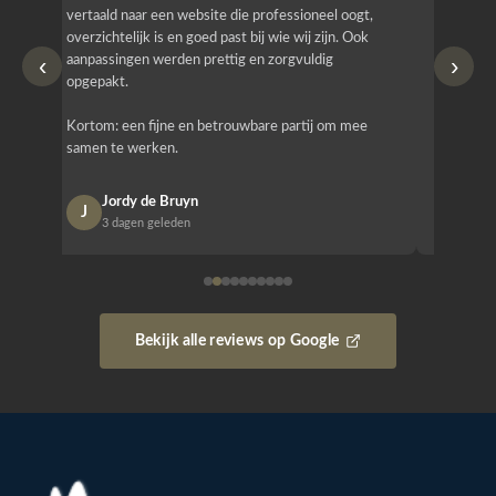
vertaald naar een website die professioneel oogt,
know how
overzichtelijk is en goed past bij wie wij zijn. Ook
zijn (den
‹
›
aanpassingen werden prettig en zorgvuldig
bestellen
opgepakt.
Het is b
Kortom: een fijne en betrouwbare partij om mee
Design e
samen te werken.
opgeleve
Jordy de Bruyn
Nan
J
N
3 dagen geleden
1 w
Bekijk alle reviews op Google