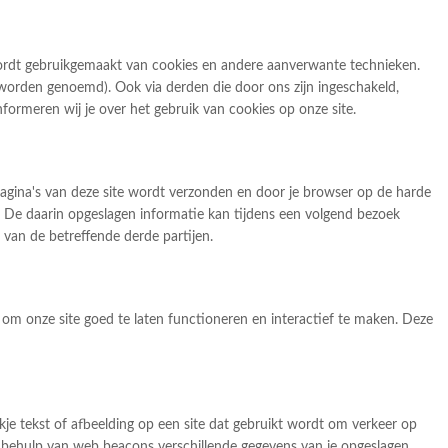
wordt gebruikgemaakt van cookies en andere aanverwante technieken.
 worden genoemd). Ook via derden die door ons zijn ingeschakeld,
ormeren wij je over het gebruik van cookies op onze site.
agina's van deze site wordt verzonden en door je browser op de harde
. De daarin opgeslagen informatie kan tijdens een volgend bezoek
 van de betreffende derde partijen.
om onze site goed te laten functioneren en interactief te maken. Deze
ukje tekst of afbeelding op een site dat gebruikt wordt om verkeer op
t behulp van web beacons verschillende gegevens van je opgeslagen.