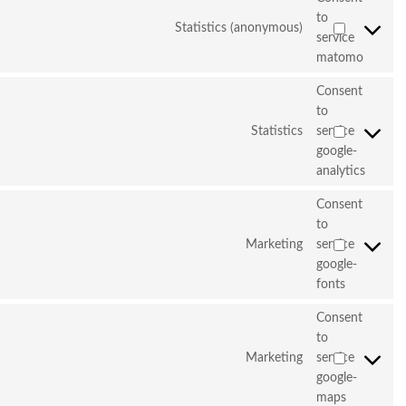
to
Statistics (anonymous)
service
matomo
Consent
to
Statistics
service
google-
analytics
Consent
to
Marketing
service
google-
fonts
Consent
to
Marketing
service
google-
maps