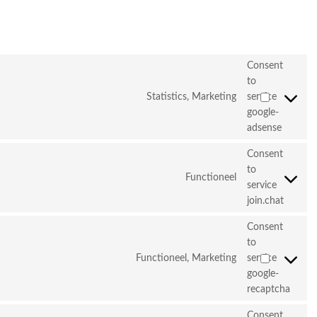
Consent
to
Statistics, Marketing
service
google-
adsense
Consent
to
Functioneel
service
join.chat
Consent
to
Functioneel, Marketing
service
google-
recaptcha
Consent