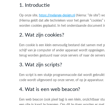
1. Introductie
Op onze site,
https://melange-design.nl
(hierna: “de site”) 
(Hierna geldt dat alle technieken voor het gemak “cookies”
worden cookies geplaatst. In het onderstaande document inf
2. Wat zijn cookies?
Een cookie is een klein eenvoudig bestand dat samen met p
schijf van je computer of ander apparaat wordt opgeslagen
terug worden gestuurd naar onze servers of naar de servers
3. Wat zijn scripts?
Een script is een stukje programmacode dat wordt gebruikt 
code wordt uitgevoerd op onze server, of op je apparatuur.
4. Wat is een web beacon?
Een web beacon (ook pixel tag) is een klein, onzichtbaar st
een site in kaart te brengen. Om dit te doen worden er me