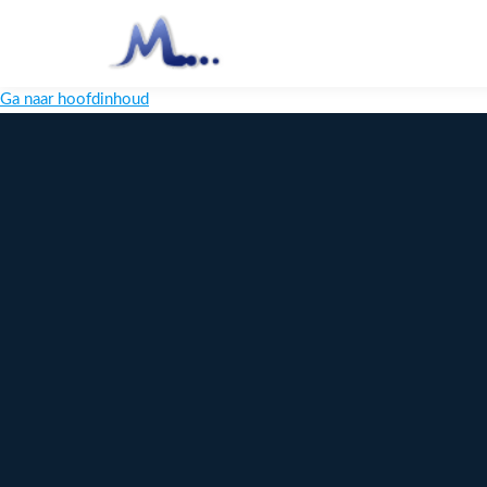
Ga naar hoofdinhoud
Melange
Design
Digitaal
maatwerk
voor jouw
merk