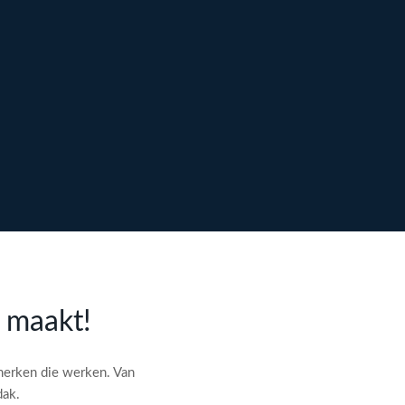
l maakt!
merken die werken. Van
dak.