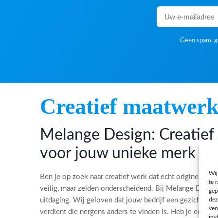
Geen spam, ge
Creatief maatwer
Melange Design: Creatie
voor jouw unieke merk
Wij
Ben je op zoek naar creatief werk dat echt origineel is?
te 
veilig, maar zelden onderscheidend. Bij Melange Desi
gep
dez
uitdaging. Wij geloven dat jouw bedrijf een gezicht, ee
ver
verdient die nergens anders te vinden is. Heb je een bi
inv