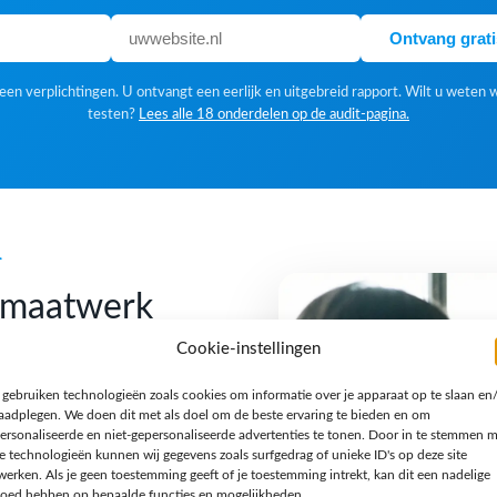
Ontvang grat
en verplichtingen. U ontvangt een eerlijk en uitgebreid rapport. Wilt u weten 
testen?
Lees alle 18 onderdelen op de audit-pagina.
k
f maatwerk
Cookie-instellingen
 gebruiken technologieën zoals cookies om informatie over je apparaat op te slaan en
 Een standaardoplossing is
raadplegen. We doen dit met als doel om de beste ervaring te bieden en om
gn houden we van een
ersonaliseerde en niet-gepersonaliseerde advertenties te tonen. Door in te stemmen 
e technologieën kunnen wij gegevens zoals surfgedrag of unieke ID's op deze site
n verhaal en een techniek
werken. Als je geen toestemming geeft of je toestemming intrekt, kan dit een nadelige
jzondere opdracht, een
loed hebben op bepaalde functies en mogelijkheden.