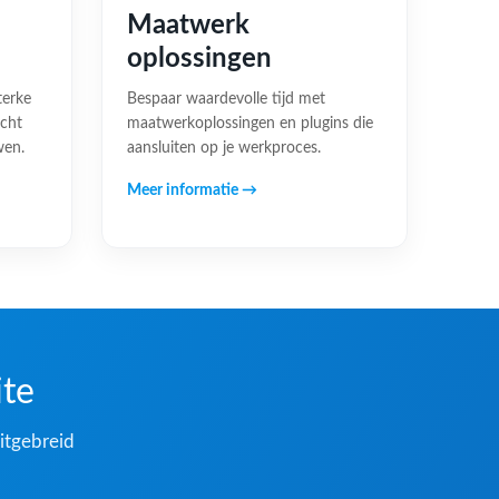
Maatwerk
oplossingen
terke
Bespaar waardevolle tijd met
acht
maatwerkoplossingen en plugins die
wen.
aansluiten op je werkproces.
Meer informatie →
ite
itgebreid