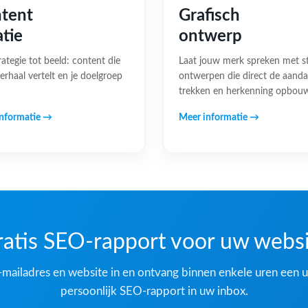
tent
Grafisch
atie
ontwerp
rategie tot beeld: content die
Laat jouw merk spreken met s
erhaal vertelt en je doelgroep
ontwerpen die direct de aand
trekken en herkenning opbou
nformatie →
Meer informatie →
atis SEO-rapport voor uw webs
-mailadres en website in en ontvang binnen enkele uren een u
persoonlijk SEO-rapport in uw inbox.