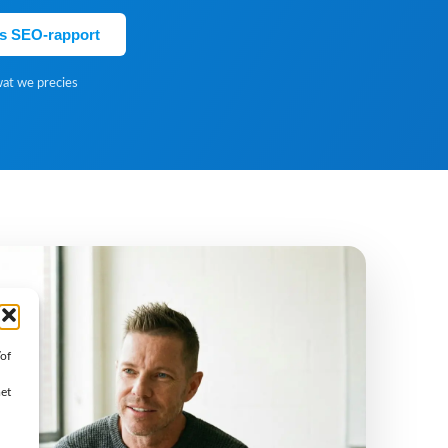
is SEO-rapport
wat we precies
/of
met