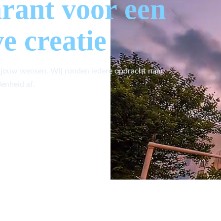
arant voor een
ve creatie
 jouw wensen. Wij ronden iedere opdracht naar
enheid af.