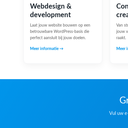
Webdesign &
Con
development
cre
Laat jouw website bouwen op een
Van st
betrouwbare WordPress-basis die
jouw v
perfect aansluit bij jouw doelen.
raakt.
Meer informatie →
Meer i
Gr
Vul uw e