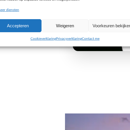
buiten de gebaande paden
eer diensten
e uitdaging aan om iets
Accepteren
Weigeren
Voorkeuren bekijke
 van jouw organisatie. Wij
 alleen visueel indruk maken,
Cookieverklaring
Privacyverklaring
Contact me