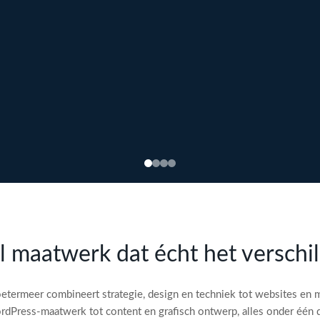
l maatwerk dat écht het verschi
etermeer combineert strategie, design en techniek tot websites en 
dPress-maatwerk tot content en grafisch ontwerp, alles onder één 