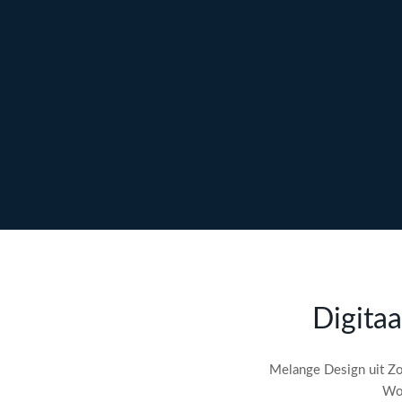
Ontdek maatwerk →
Meer over content →
Bekijk webdesign →
Doe gratis de
SEO-audit
Digitaa
check! →
Melange Design uit Zo
Wor