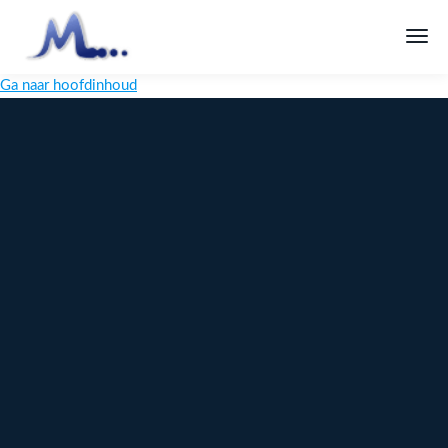
Ga naar hoofdinhoud
Melange
Design
Digitaal
maatwerk
voor jouw
merk
Ontdek
Meer over
maatwerk →
content →