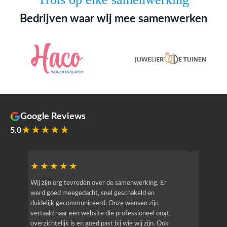
Bedrijven waar wij mee samenwerken
Google Reviews
★★★★★
5.0
★★★★★
★★
r
Wij zijn erg tevreden over de samenwerking. Er
Jacy van
werd goed meegedacht, snel geschakeld en
bedrijf g
duidelijk gecommuniceerd. Onze wensen zijn
heeft hij
vertaald naar een website die professioneel oogt,
know how
overzichtelijk is en goed past bij wie wij zijn. Ook
zijn (den