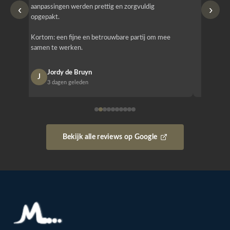
‹
›
aanpassingen werden prettig en zorgvuldig
bestellen
opgepakt.
Het is b
Kortom: een fijne en betrouwbare partij om mee
Design e
samen te werken.
opgeleve
Jordy de Bruyn
Nan
J
N
3 dagen geleden
1 w
Bekijk alle reviews op Google