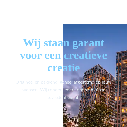
Wij staan garant
voor een creatieve
creatie
Origineel en pakkend, geheel afgestemd op jouw
wensen. Wij ronden iedere opdracht naar
tevredenheid af.