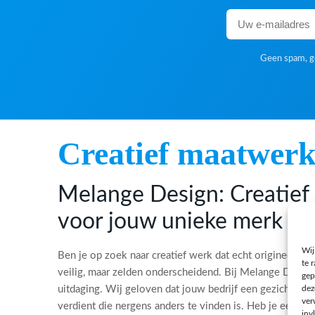
Geen spam, ge
Creatief maatwer
Melange Design: Creatie
voor jouw unieke merk
Wij
Ben je op zoek naar creatief werk dat echt origineel is?
te 
veilig, maar zelden onderscheidend. Bij Melange Desi
gep
dez
uitdaging. Wij geloven dat jouw bedrijf een gezicht, ee
ver
verdient die nergens anders te vinden is. Heb je een bi
inv