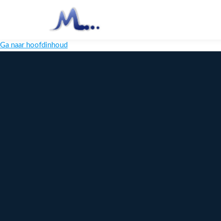
Ga naar hoofdinhoud
Melange
Design
Digitaal
maatwerk
voor jouw
merk