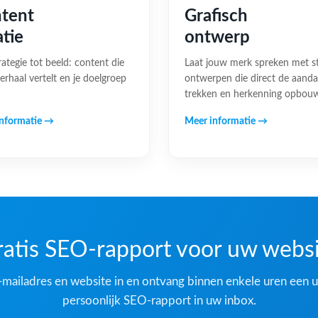
tent
Grafisch
atie
ontwerp
rategie tot beeld: content die
Laat jouw merk spreken met s
erhaal vertelt en je doelgroep
ontwerpen die direct de aand
trekken en herkenning opbou
nformatie →
Meer informatie →
atis SEO-rapport voor uw webs
-mailadres en website in en ontvang binnen enkele uren een u
persoonlijk SEO-rapport in uw inbox.