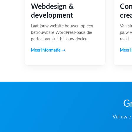
Webdesign &
Con
development
cre
Laat jouw website bouwen op een
Van st
betrouwbare WordPress-basis die
jouw v
perfect aansluit bij jouw doelen.
raakt.
Meer informatie →
Meer i
Gr
Vul uw e