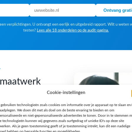
Ontvang grat
en verplichtingen. U ontvangt een eerlijk en uitgebreid rapport. Wilt u weten 
testen?
Lees alle 18 onderdelen op de audit-pagina.
k
f maatwerk
Cookie-instellingen
 gebruiken technologieën zoals cookies om informatie over je apparaat op te slaan en
 Een standaardoplossing is
raadplegen. We doen dit met als doel om de beste ervaring te bieden en om
gn houden we van een
ersonaliseerde en niet-gepersonaliseerde advertenties te tonen. Door in te stemmen 
e technologieën kunnen wij gegevens zoals surfgedrag of unieke ID's op deze site
n verhaal en een techniek
werken. Als je geen toestemming geeft of je toestemming intrekt, kan dit een nadelige
jzondere opdracht, een
loed hebben op bepaalde functies en mogelijkheden.