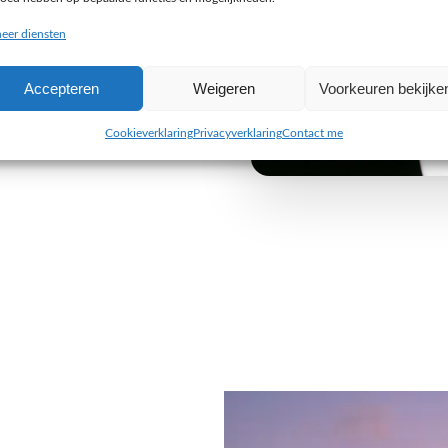
buiten de gebaande paden
eer diensten
e uitdaging aan om iets
Accepteren
Weigeren
Voorkeuren bekijke
 van jouw organisatie. Wij
 alleen visueel indruk maken,
Cookieverklaring
Privacyverklaring
Contact me