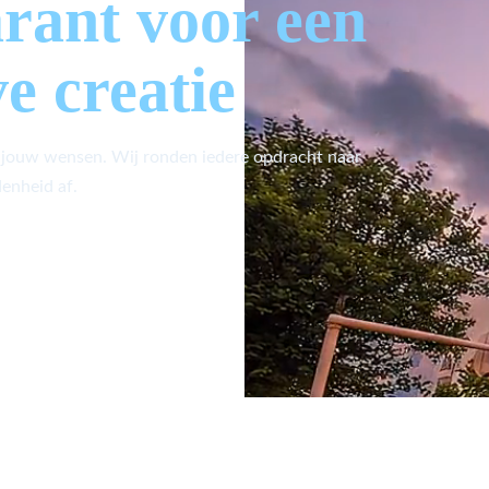
arant voor een
ve creatie
 jouw wensen. Wij ronden iedere opdracht naar
enheid af.