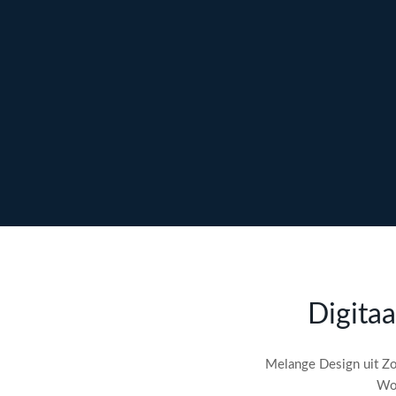
Ontdek maatwerk →
Meer over content →
Bekijk webdesign →
Doe gratis de
SEO-audit
Digitaa
check! →
Melange Design uit Zo
Wor