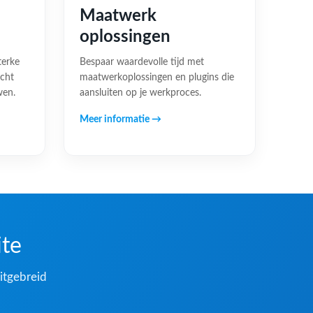
Maatwerk
oplossingen
terke
Bespaar waardevolle tijd met
acht
maatwerkoplossingen en plugins die
wen.
aansluiten op je werkproces.
Meer informatie →
ite
itgebreid