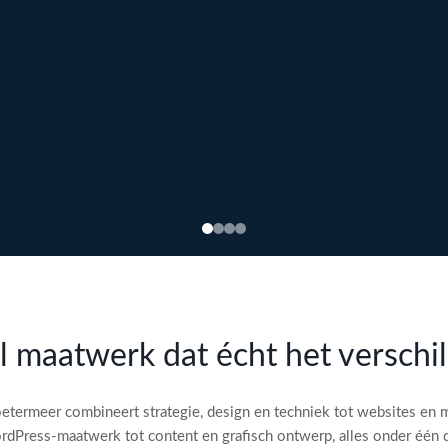
l maatwerk dat écht het verschi
etermeer combineert strategie, design en techniek tot websites en 
dPress-maatwerk tot content en grafisch ontwerp, alles onder één 