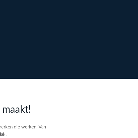
l maakt!
merken die werken. Van
dak.