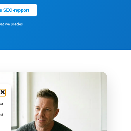
is SEO-rapport
wat we precies
/of
met