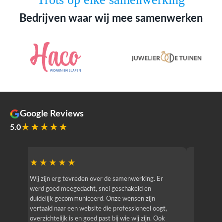
Bedrijven waar wij mee samenwerken
Google Reviews
★★★★★
5.0
★★★★★
★★
r
Wij zijn erg tevreden over de samenwerking. Er
Jacy van
werd goed meegedacht, snel geschakeld en
bedrijf g
duidelijk gecommuniceerd. Onze wensen zijn
heeft hij
vertaald naar een website die professioneel oogt,
know how
overzichtelijk is en goed past bij wie wij zijn. Ook
zijn (den