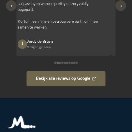
‹
›
aanpassingen werden prettig en zorgvuldig
bestellen
opgepakt.
Het is b
Kortom: een fijne en betrouwbare partij om mee
Design e
samen te werken.
opgeleve
Jordy de Bruyn
Nan
J
N
3 dagen geleden
1 w
Bekijk alle reviews op Google