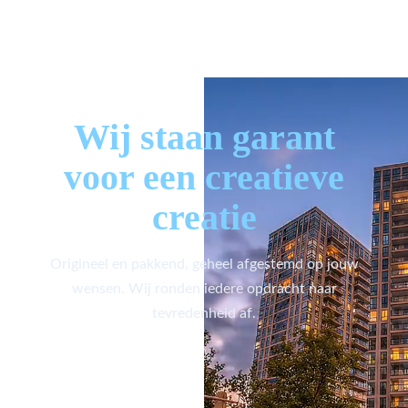
Wij staan garant
voor een creatieve
creatie
Origineel en pakkend, geheel afgestemd op jouw
wensen. Wij ronden iedere opdracht naar
tevredenheid af.