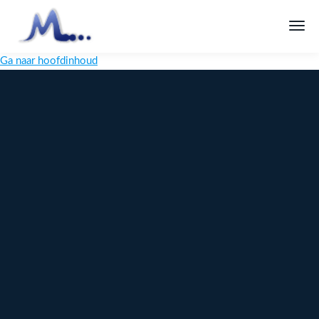
Ga naar hoofdinhoud
Melange
Design
Digitaal
maatwerk
voor jouw
merk
Ontdek
Meer over
maatwerk →
content →