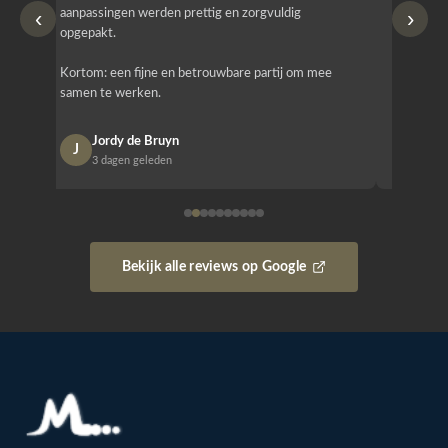
‹
›
aanpassingen werden prettig en zorgvuldig
bestellen
opgepakt.
Het is b
Kortom: een fijne en betrouwbare partij om mee
Design e
samen te werken.
opgeleve
Jordy de Bruyn
Nan
J
N
3 dagen geleden
1 w
Bekijk alle reviews op Google