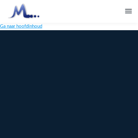
Ga naar hoofdinhoud
Melange
Design
Digitaal
maatwerk
voor jouw
merk
Ontdek
Meer over
maatwerk →
content →