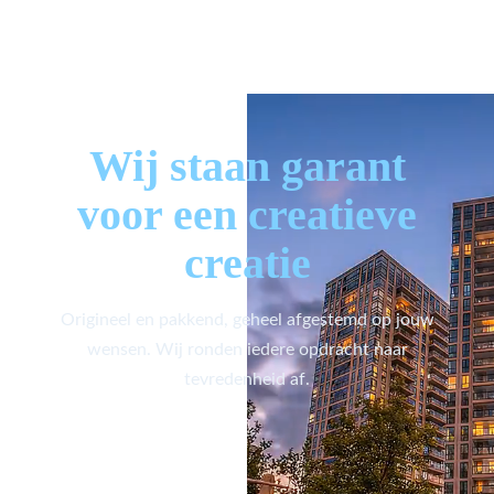
Wij staan garant
voor een creatieve
creatie
Origineel en pakkend, geheel afgestemd op jouw
wensen. Wij ronden iedere opdracht naar
tevredenheid af.