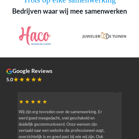
Bedrijven waar wij mee samenwerken
Google Reviews
★★★★★
5.0
★★★★★
★★
r
Wij zijn erg tevreden over de samenwerking. Er
Jacy van
werd goed meegedacht, snel geschakeld en
bedrijf g
duidelijk gecommuniceerd. Onze wensen zijn
heeft hij
vertaald naar een website die professioneel oogt,
know how
overzichtelijk is en goed past bij wie wij zijn. Ook
zijn (den