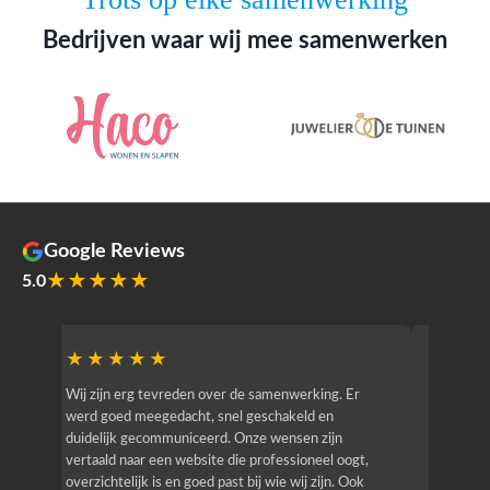
Bedrijven waar wij mee samenwerken
Google Reviews
★★★★★
5.0
★★★★★
★★
r
Wij zijn erg tevreden over de samenwerking. Er
Jacy van
werd goed meegedacht, snel geschakeld en
bedrijf g
duidelijk gecommuniceerd. Onze wensen zijn
heeft hij
vertaald naar een website die professioneel oogt,
know how
overzichtelijk is en goed past bij wie wij zijn. Ook
zijn (den