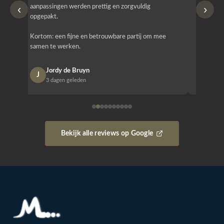
‹
›
aanpassingen werden prettig en zorgvuldig
bestellen
opgepakt.
Het is b
Kortom: een fijne en betrouwbare partij om mee
Design e
samen te werken.
opgeleve
Jordy de Bruyn
Nan
J
N
3 dagen geleden
1 w
Bekijk alle reviews op Google