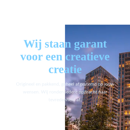
Wij staan garant
voor een creatieve
creatie
Origineel en pakkend, geheel afgestemd op jouw
wensen. Wij ronden iedere opdracht naar
tevredenheid af.