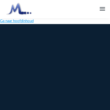
Ga naar hoofdinhoud
Melange
Design
Digitaal
maatwerk
voor jouw
merk
Ontdek
Meer over
maatwerk →
content →