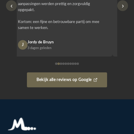
‹
›
aanpassingen werden prettig en zorgvuldig
bestellen
opgepakt.
Het is b
Kortom: een fijne en betrouwbare partij om mee
Design e
samen te werken.
opgeleve
Jordy de Bruyn
Nan
J
N
3 dagen geleden
1 w
Bekijk alle reviews op Google