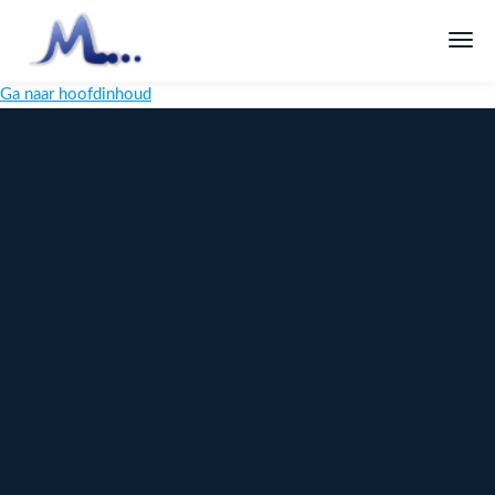
Ga naar hoofdinhoud
Melange
Design
Digitaal
maatwerk
voor jouw
merk
Ontdek
Meer over
maatwerk →
content →