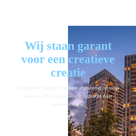
Wij staan garant
voor een creatieve
creatie
Origineel en pakkend, geheel afgestemd op jouw
wensen. Wij ronden iedere opdracht naar
tevredenheid af.