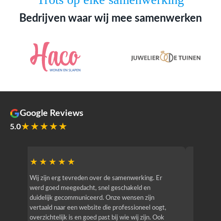
Bedrijven waar wij mee samenwerken
Google Reviews
★★★★★
5.0
★★★★★
★★
r
Wij zijn erg tevreden over de samenwerking. Er
Jacy van
werd goed meegedacht, snel geschakeld en
bedrijf g
duidelijk gecommuniceerd. Onze wensen zijn
heeft hij
vertaald naar een website die professioneel oogt,
know how
overzichtelijk is en goed past bij wie wij zijn. Ook
zijn (den