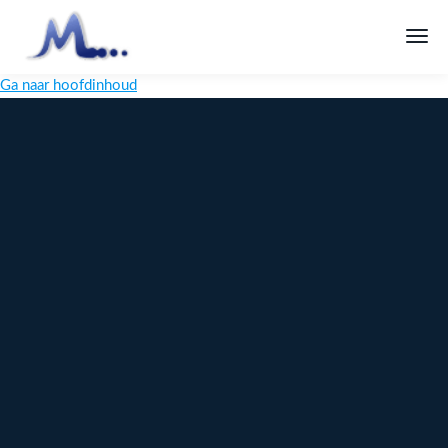
Ga naar hoofdinhoud
Melange
Design
Digitaal
maatwerk
voor jouw
merk
Ontdek
Meer over
maatwerk →
content →