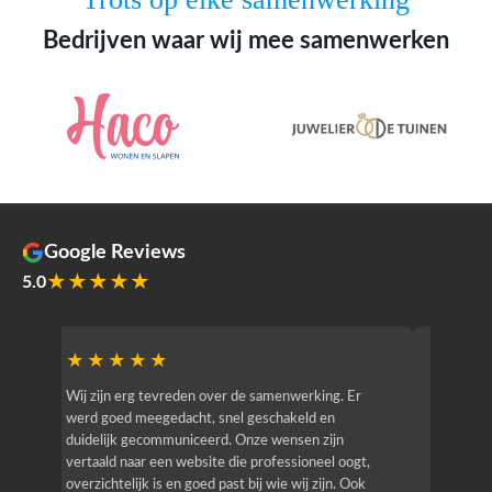
Bedrijven waar wij mee samenwerken
Google Reviews
★★★★★
5.0
★★★★★
★★
r
Wij zijn erg tevreden over de samenwerking. Er
Jacy van
werd goed meegedacht, snel geschakeld en
bedrijf g
duidelijk gecommuniceerd. Onze wensen zijn
heeft hij
vertaald naar een website die professioneel oogt,
know how
overzichtelijk is en goed past bij wie wij zijn. Ook
zijn (den