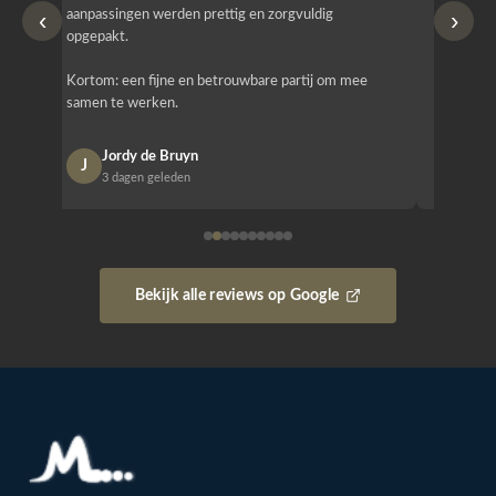
‹
›
aanpassingen werden prettig en zorgvuldig
bestellen
opgepakt.
Het is b
Kortom: een fijne en betrouwbare partij om mee
Design e
samen te werken.
opgeleve
Jordy de Bruyn
Nan
J
N
3 dagen geleden
1 w
Bekijk alle reviews op Google