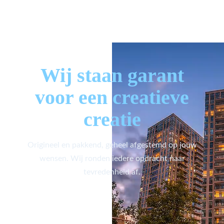
Wij staan garant
voor een creatieve
creatie
Origineel en pakkend, geheel afgestemd op jouw
wensen. Wij ronden iedere opdracht naar
tevredenheid af.