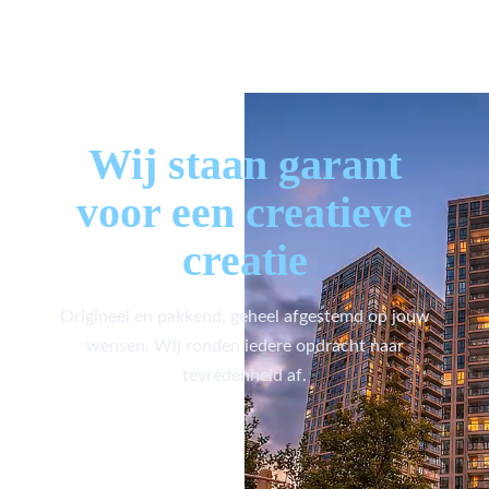
Wij staan garant
voor een creatieve
creatie
Origineel en pakkend, geheel afgestemd op jouw
wensen. Wij ronden iedere opdracht naar
tevredenheid af.