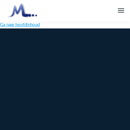
Ga naar hoofdinhoud
Melange
Design
Digitaal
maatwerk
voor jouw
merk
Ontdek
Meer over
maatwerk →
content →