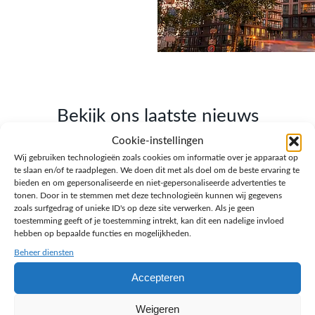
Bekijk ons laatste nieuws
Cookie-instellingen
Lees onze blogs over webdesign, SEO, AI en
Wij gebruiken technologieën zoals cookies om informatie over je apparaat op
ondernemen.
te slaan en/of te raadplegen. We doen dit met als doel om de beste ervaring te
bieden en om gepersonaliseerde en niet-gepersonaliseerde advertenties te
tonen. Door in te stemmen met deze technologieën kunnen wij gegevens
zoals surfgedrag of unieke ID's op deze site verwerken. Als je geen
toestemming geeft of je toestemming intrekt, kan dit een nadelige invloed
hebben op bepaalde functies en mogelijkheden.
Beheer diensten
Accepteren
Weigeren