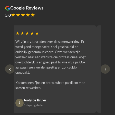
Google Reviews
★★★★★
5.0
★★★★★
★★
r
Wij zijn erg tevreden over de samenwerking. Er
Jacy van
werd goed meegedacht, snel geschakeld en
bedrijf g
duidelijk gecommuniceerd. Onze wensen zijn
heeft hij
vertaald naar een website die professioneel oogt,
know how
overzichtelijk is en goed past bij wie wij zijn. Ook
zijn (den
‹
›
aanpassingen werden prettig en zorgvuldig
bestellen
opgepakt.
Het is b
Kortom: een fijne en betrouwbare partij om mee
Design e
samen te werken.
opgeleve
Jordy de Bruyn
Nan
J
N
3 dagen geleden
1 w