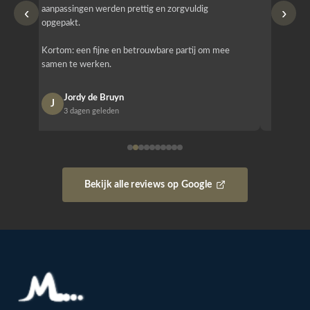
‹
›
aanpassingen werden prettig en zorgvuldig
bestellen
opgepakt.
Het is b
Kortom: een fijne en betrouwbare partij om mee
Design e
samen te werken.
opgeleve
Jordy de Bruyn
Nan
J
N
3 dagen geleden
1 w
Bekijk alle reviews op Google