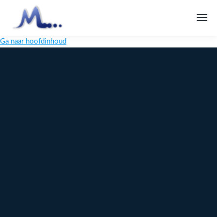
Ga naar hoofdinhoud
Melange
Design
Digitaal
maatwerk
voor jouw
merk
Ontdek
Meer over
maatwerk →
content →