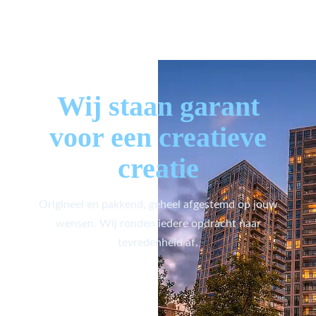
Wij staan garant
voor een creatieve
creatie
Origineel en pakkend, geheel afgestemd op jouw
wensen. Wij ronden iedere opdracht naar
tevredenheid af.