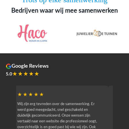
Bedrijven waar wij mee samenwerken
Google Reviews
★★★★★
5.0
★★★★★
★★
r
Wij zijn erg tevreden over de samenwerking. Er
Jacy van
werd goed meegedacht, snel geschakeld en
bedrijf g
duidelijk gecommuniceerd. Onze wensen zijn
heeft hij
vertaald naar een website die professioneel oogt,
know how
overzichtelijk is en goed past bij wie wij zijn. Ook
zijn (den