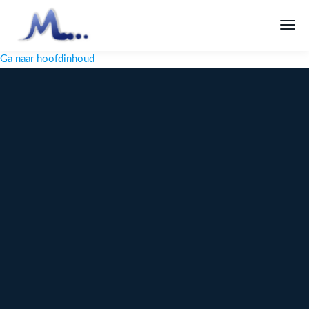
Ga naar hoofdinhoud
Melange
Design
Digitaal
maatwerk
voor jouw
merk
Ontdek
Meer over
maatwerk →
content →