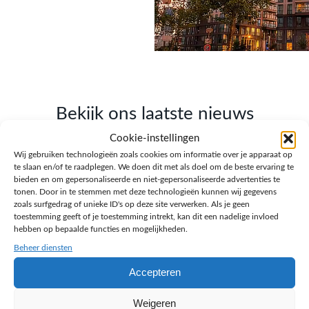
Bekijk ons laatste nieuws
Cookie-instellingen
Lees onze blogs over webdesign, SEO, AI en
Wij gebruiken technologieën zoals cookies om informatie over je apparaat op
ondernemen.
te slaan en/of te raadplegen. We doen dit met als doel om de beste ervaring te
bieden en om gepersonaliseerde en niet-gepersonaliseerde advertenties te
tonen. Door in te stemmen met deze technologieën kunnen wij gegevens
zoals surfgedrag of unieke ID's op deze site verwerken. Als je geen
toestemming geeft of je toestemming intrekt, kan dit een nadelige invloed
hebben op bepaalde functies en mogelijkheden.
Beheer diensten
Accepteren
Weigeren