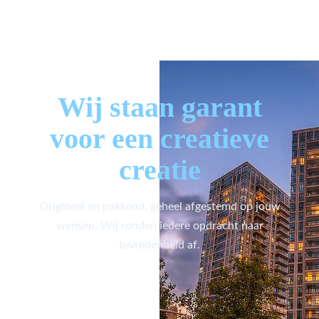
Wij staan garant
voor een creatieve
creatie
Origineel en pakkend, geheel afgestemd op jouw
wensen. Wij ronden iedere opdracht naar
tevredenheid af.