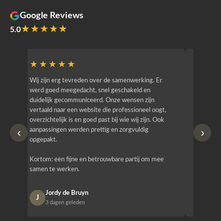
Google Reviews
★★★★★
5.0
★★★★★
★★
r
Wij zijn erg tevreden over de samenwerking. Er
Jacy van
werd goed meegedacht, snel geschakeld en
bedrijf g
duidelijk gecommuniceerd. Onze wensen zijn
heeft hij
vertaald naar een website die professioneel oogt,
know how
overzichtelijk is en goed past bij wie wij zijn. Ook
zijn (den
‹
›
aanpassingen werden prettig en zorgvuldig
bestellen
opgepakt.
Het is b
Kortom: een fijne en betrouwbare partij om mee
Design e
samen te werken.
opgeleve
Jordy de Bruyn
Nan
J
N
3 dagen geleden
1 w