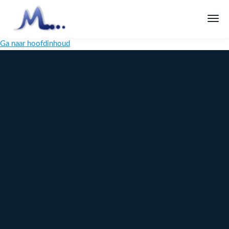
Ga naar hoofdinhoud
Melange
Design
Digitaal
maatwerk
voor jouw
merk
Ontdek
Meer over
maatwerk →
content →