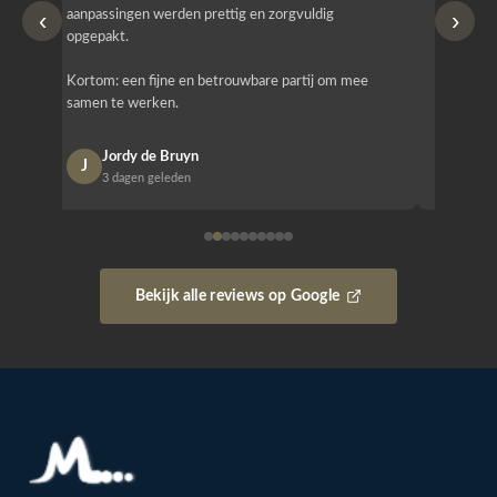
‹
›
aanpassingen werden prettig en zorgvuldig
bestellen
opgepakt.
Het is b
Kortom: een fijne en betrouwbare partij om mee
Design e
samen te werken.
opgeleve
Jordy de Bruyn
Nan
J
N
3 dagen geleden
1 w
Bekijk alle reviews op Google