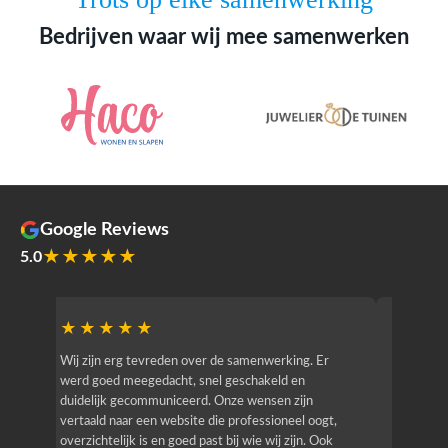
Bedrijven waar wij mee samenwerken
Google Reviews
★★★★★
5.0
★★★★★
★★
r
Wij zijn erg tevreden over de samenwerking. Er
Jacy van
werd goed meegedacht, snel geschakeld en
bedrijf g
duidelijk gecommuniceerd. Onze wensen zijn
heeft hij
vertaald naar een website die professioneel oogt,
know how
overzichtelijk is en goed past bij wie wij zijn. Ook
zijn (den