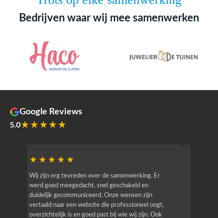
Bedrijven waar wij mee samenwerken
Google Reviews
★★★★★
5.0
★★★★★
★★
r
Wij zijn erg tevreden over de samenwerking. Er
Jacy van
werd goed meegedacht, snel geschakeld en
bedrijf g
duidelijk gecommuniceerd. Onze wensen zijn
heeft hij
vertaald naar een website die professioneel oogt,
know how
overzichtelijk is en goed past bij wie wij zijn. Ook
zijn (den