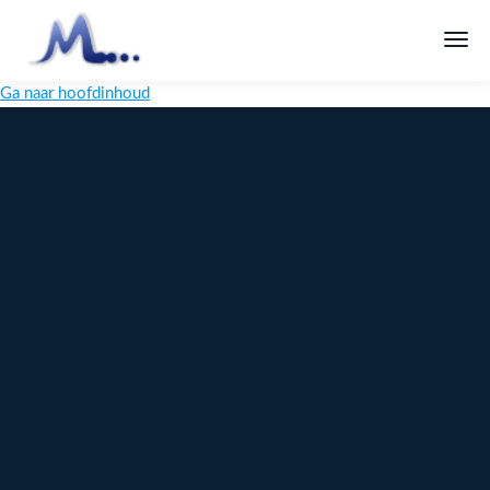
Ga naar hoofdinhoud
Melange
Design
Digitaal
maatwerk
voor jouw
merk
Ontdek
Meer over
maatwerk →
content →