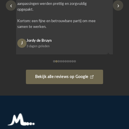
‹
›
aanpassingen werden prettig en zorgvuldig
bestellen
opgepakt.
Het is b
Kortom: een fijne en betrouwbare partij om mee
Design e
samen te werken.
opgeleve
Jordy de Bruyn
Nan
J
N
3 dagen geleden
1 w
Bekijk alle reviews op Google