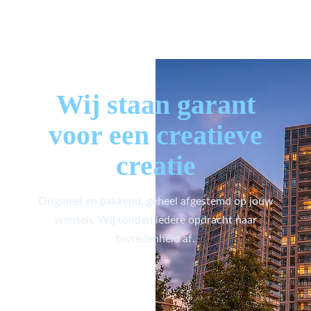
Wij staan garant
voor een creatieve
creatie
Origineel en pakkend, geheel afgestemd op jouw
wensen. Wij ronden iedere opdracht naar
tevredenheid af.