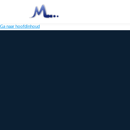
Ga naar hoofdinhoud
Melange
Design
Digitaal
maatwerk
voor jouw
merk