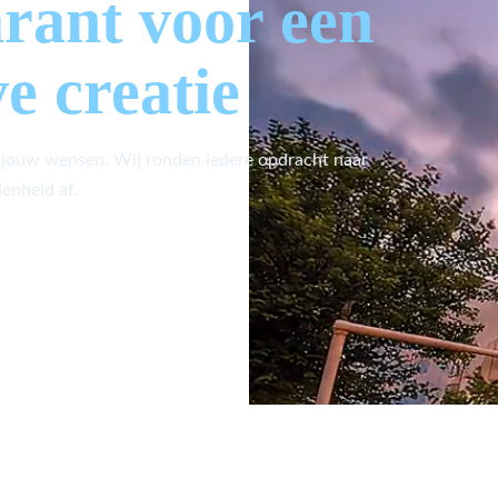
arant voor een
ve creatie
 jouw wensen. Wij ronden iedere opdracht naar
enheid af.