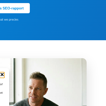
is SEO-rapport
wat we precies
/of
met