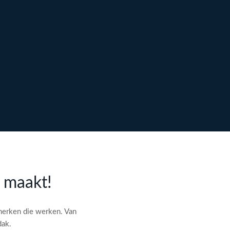
l maakt!
merken die werken. Van
dak.