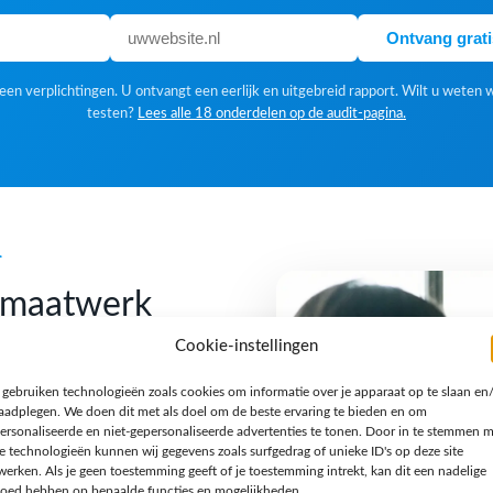
Ontvang grat
en verplichtingen. U ontvangt een eerlijk en uitgebreid rapport. Wilt u weten 
testen?
Lees alle 18 onderdelen op de audit-pagina.
k
f maatwerk
Cookie-instellingen
 gebruiken technologieën zoals cookies om informatie over je apparaat op te slaan en
 Een standaardoplossing is
raadplegen. We doen dit met als doel om de beste ervaring te bieden en om
gn houden we van een
ersonaliseerde en niet-gepersonaliseerde advertenties te tonen. Door in te stemmen 
e technologieën kunnen wij gegevens zoals surfgedrag of unieke ID's op deze site
n verhaal en een techniek
werken. Als je geen toestemming geeft of je toestemming intrekt, kan dit een nadelige
jzondere opdracht, een
loed hebben op bepaalde functies en mogelijkheden.