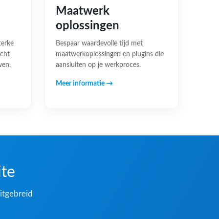
Maatwerk
oplossingen
terke
Bespaar waardevolle tijd met
acht
maatwerkoplossingen en plugins die
wen.
aansluiten op je werkproces.
Meer informatie →
ite
itgebreid