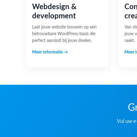
Webdesign &
Con
development
cre
Laat jouw website bouwen op een
Van st
betrouwbare WordPress-basis die
jouw v
perfect aansluit bij jouw doelen.
raakt.
Meer informatie →
Meer i
Gr
Vul uw e