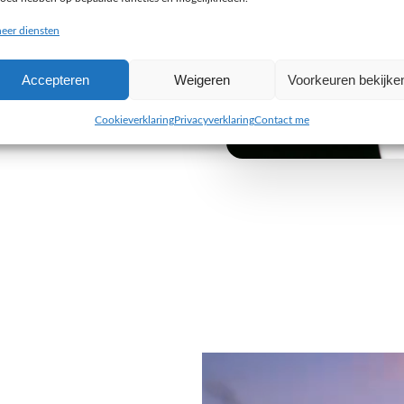
buiten de gebaande paden
eer diensten
e uitdaging aan om iets
Accepteren
Weigeren
Voorkeuren bekijke
 van jouw organisatie. Wij
 alleen visueel indruk maken,
Cookieverklaring
Privacyverklaring
Contact me