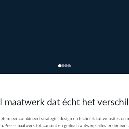
l maatwerk dat écht het verschi
etermeer combineert strategie, design en techniek tot websites en 
dPress-maatwerk tot content en grafisch ontwerp, alles onder één 