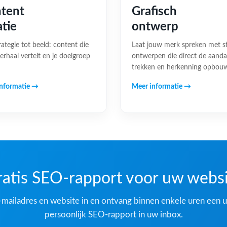
tent
Grafisch
atie
ontwerp
rategie tot beeld: content die
Laat jouw merk spreken met s
erhaal vertelt en je doelgroep
ontwerpen die direct de aand
trekken en herkenning opbou
nformatie →
Meer informatie →
atis SEO-rapport voor uw webs
-mailadres en website in en ontvang binnen enkele uren een u
persoonlijk SEO-rapport in uw inbox.