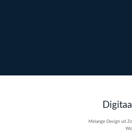
Ontdek maatwerk →
Meer over content →
Bekijk webdesign →
Doe gratis de
SEO-audit
Digitaa
check! →
Melange Design uit Zo
Wor