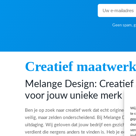
Geen spam, ge
Creatief maatwer
Melange Design: Creatie
voor jouw unieke merk
Wij
Ben je op zoek naar creatief werk dat echt origineel is?
te 
veilig, maar zelden onderscheidend. Bij Melange Desi
gep
dez
uitdaging. Wij geloven dat jouw bedrijf een gezicht, ee
ver
verdient die nergens anders te vinden is. Heb je een bi
inv