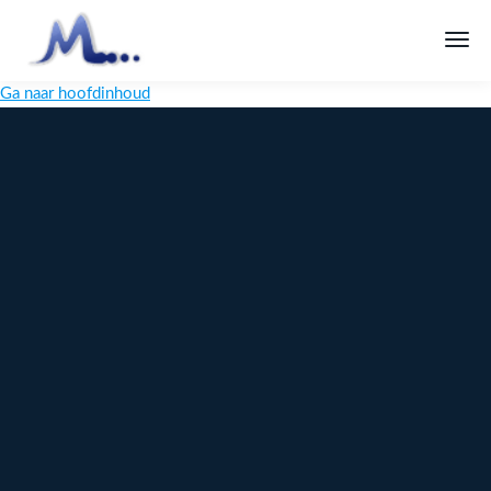
Ga naar hoofdinhoud
Melange
Design
Digitaal
maatwerk
voor jouw
merk
Ontdek
Meer over
maatwerk →
content →