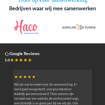
Bedrijven waar wij mee samenwerken
Google Reviews
★★★★★
5.0
★★★★★
★★
r
Wij zijn erg tevreden over de samenwerking. Er
Jacy van
werd goed meegedacht, snel geschakeld en
bedrijf g
duidelijk gecommuniceerd. Onze wensen zijn
heeft hij
vertaald naar een website die professioneel oogt,
know how
overzichtelijk is en goed past bij wie wij zijn. Ook
zijn (den