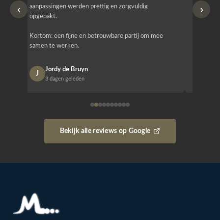
‹
›
aanpassingen werden prettig en zorgvuldig
bestellen
opgepakt.
Het is b
Kortom: een fijne en betrouwbare partij om mee
Design e
samen te werken.
opgeleve
Jordy de Bruyn
Nan
J
N
3 dagen geleden
1 w
Bekijk alle reviews op Google