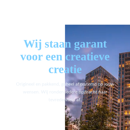
Wij staan garant
voor een creatieve
creatie
Origineel en pakkend, geheel afgestemd op jouw
wensen. Wij ronden iedere opdracht naar
tevredenheid af.