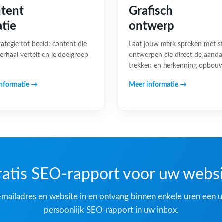
tent
Grafisch
atie
ontwerp
rategie tot beeld: content die
Laat jouw merk spreken met s
erhaal vertelt en je doelgroep
ontwerpen die direct de aand
trekken en herkenning opbou
nformatie →
Meer informatie →
atis SEO-rapport voor uw webs
-mailadres en website in en ontvang binnen enkele uren een u
persoonlijk SEO-rapport in uw inbox.