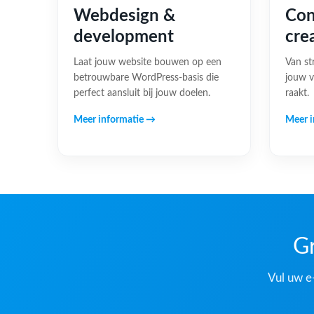
Webdesign &
Con
development
cre
Laat jouw website bouwen op een
Van st
betrouwbare WordPress-basis die
jouw v
perfect aansluit bij jouw doelen.
raakt.
Meer informatie →
Meer i
Gr
Vul uw e