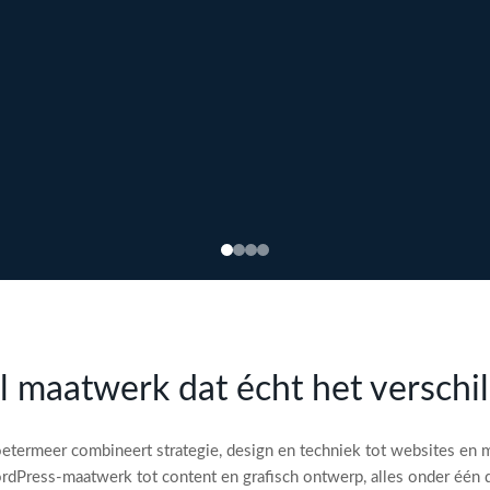
l maatwerk dat écht het verschi
etermeer combineert strategie, design en techniek tot websites en 
dPress-maatwerk tot content en grafisch ontwerp, alles onder één 