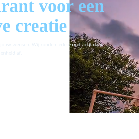
arant voor een
ve creatie
 jouw wensen. Wij ronden iedere opdracht naar
enheid af.