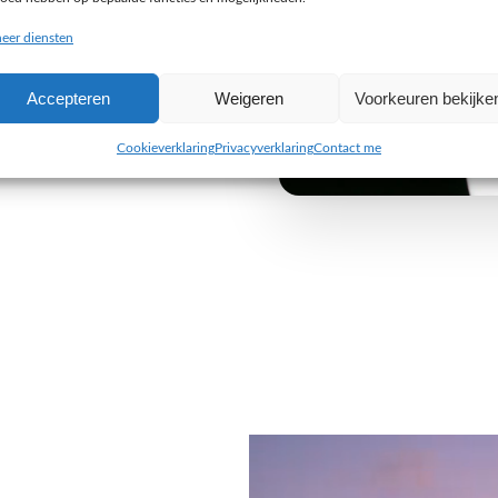
buiten de gebaande paden
eer diensten
e uitdaging aan om iets
Accepteren
Weigeren
Voorkeuren bekijke
 van jouw organisatie. Wij
 alleen visueel indruk maken,
Cookieverklaring
Privacyverklaring
Contact me