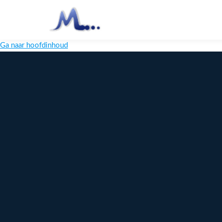
Ga naar hoofdinhoud
Melange
Design
Digitaal
maatwerk
voor jouw
merk