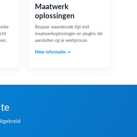
Maatwerk
oplossingen
terke
Bespaar waardevolle tijd met
acht
maatwerkoplossingen en plugins die
wen.
aansluiten op je werkproces.
Meer informatie →
ite
itgebreid