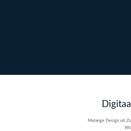
Ontdek maatwerk →
Meer over content →
Bekijk webdesign →
Doe gratis de
SEO-audit
Digitaa
check! →
Melange Design uit Zo
Wor