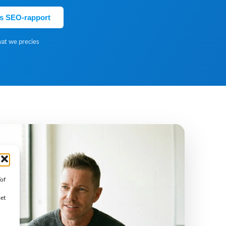
is SEO-rapport
wat we precies
/of
met