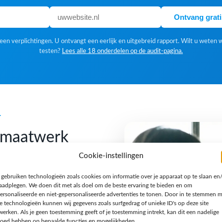
Ontvang grat
en verplichtingen. U ontvangt een eerlijk en uitgebreid rapport. Wilt u weten 
testen?
Lees alle 18 onderdelen op de audit-pagina.
k
f maatwerk
Cookie-instellingen
 gebruiken technologieën zoals cookies om informatie over je apparaat op te slaan en
 Een standaardoplossing is
raadplegen. We doen dit met als doel om de beste ervaring te bieden en om
gn houden we van een
ersonaliseerde en niet-gepersonaliseerde advertenties te tonen. Door in te stemmen 
e technologieën kunnen wij gegevens zoals surfgedrag of unieke ID's op deze site
n verhaal en een techniek
werken. Als je geen toestemming geeft of je toestemming intrekt, kan dit een nadelige
jzondere opdracht, een
loed hebben op bepaalde functies en mogelijkheden.