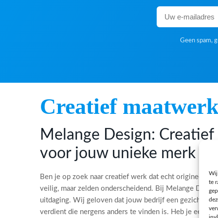
Geen spam, ge
Creatief maatwer
Melange Design: Creatie
voor jouw unieke merk
Wij
Ben je op zoek naar creatief werk dat echt origineel is?
te 
veilig, maar zelden onderscheidend. Bij Melange Desi
gep
dez
uitdaging. Wij geloven dat jouw bedrijf een gezicht, ee
ver
verdient die nergens anders te vinden is. Heb je een bi
inv