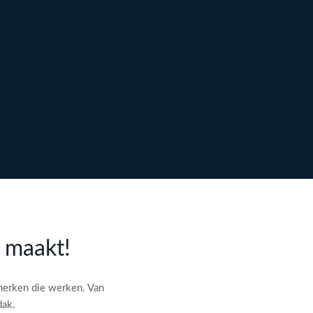
l maakt!
merken die werken. Van
dak.