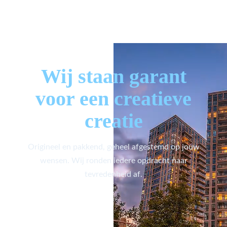
Wij staan garant
voor een creatieve
creatie
Origineel en pakkend, geheel afgestemd op jouw
wensen. Wij ronden iedere opdracht naar
tevredenheid af.