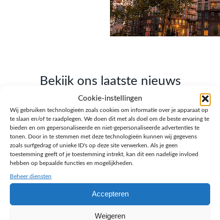
Bekijk ons laatste nieuws
Cookie-instellingen
Lees onze blogs over webdesign, SEO, AI en
Wij gebruiken technologieën zoals cookies om informatie over je apparaat op
ondernemen.
te slaan en/of te raadplegen. We doen dit met als doel om de beste ervaring te
bieden en om gepersonaliseerde en niet-gepersonaliseerde advertenties te
tonen. Door in te stemmen met deze technologieën kunnen wij gegevens
zoals surfgedrag of unieke ID's op deze site verwerken. Als je geen
toestemming geeft of je toestemming intrekt, kan dit een nadelige invloed
hebben op bepaalde functies en mogelijkheden.
Beheer diensten
Accepteren
Weigeren