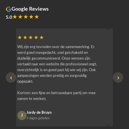
Google Reviews
★★★★★
5.0
★★★★★
★★
r
Wij zijn erg tevreden over de samenwerking. Er
Jacy van
werd goed meegedacht, snel geschakeld en
bedrijf g
duidelijk gecommuniceerd. Onze wensen zijn
heeft hij
vertaald naar een website die professioneel oogt,
know how
overzichtelijk is en goed past bij wie wij zijn. Ook
zijn (den
‹
›
aanpassingen werden prettig en zorgvuldig
bestellen
opgepakt.
Het is b
Kortom: een fijne en betrouwbare partij om mee
Design e
samen te werken.
opgeleve
Jordy de Bruyn
Nan
J
N
3 dagen geleden
1 w