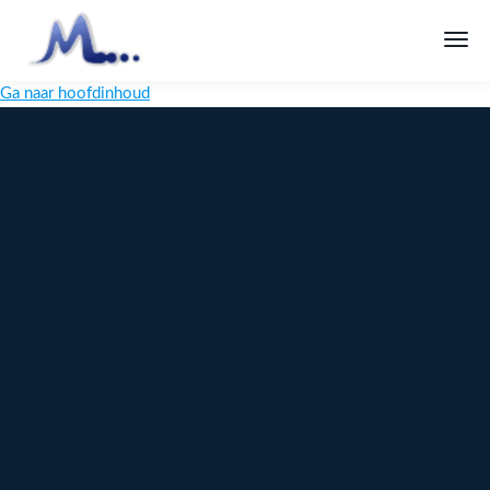
Ga naar hoofdinhoud
Melange
Design
Digitaal
maatwerk
voor jouw
merk
Ontdek
Meer over
maatwerk →
content →