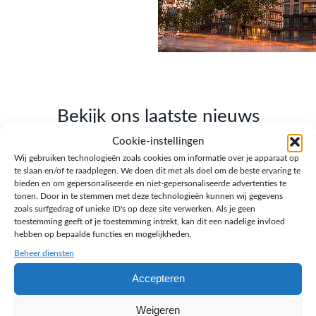
Bekijk ons laatste nieuws
Cookie-instellingen
Lees onze blogs over webdesign, SEO, AI en
Wij gebruiken technologieën zoals cookies om informatie over je apparaat op
ondernemen.
te slaan en/of te raadplegen. We doen dit met als doel om de beste ervaring te
bieden en om gepersonaliseerde en niet-gepersonaliseerde advertenties te
tonen. Door in te stemmen met deze technologieën kunnen wij gegevens
zoals surfgedrag of unieke ID's op deze site verwerken. Als je geen
toestemming geeft of je toestemming intrekt, kan dit een nadelige invloed
hebben op bepaalde functies en mogelijkheden.
Beheer diensten
Accepteren
Weigeren