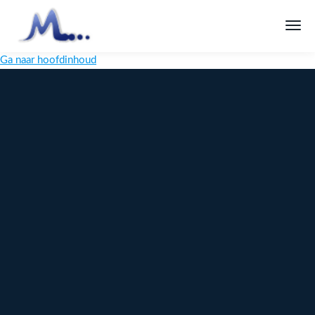
Ga naar hoofdinhoud
Melange
Design
Digitaal
maatwerk
voor jouw
merk
Ontdek
Meer over
maatwerk →
content →