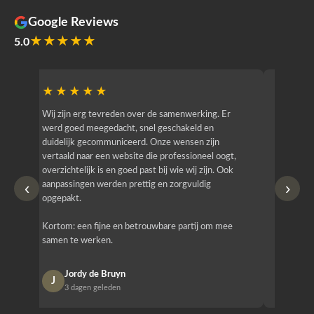
Google Reviews
★★★★★
5.0
★★★★★
★★
r
Wij zijn erg tevreden over de samenwerking. Er
Jacy van
werd goed meegedacht, snel geschakeld en
bedrijf g
duidelijk gecommuniceerd. Onze wensen zijn
heeft hij
vertaald naar een website die professioneel oogt,
know how
overzichtelijk is en goed past bij wie wij zijn. Ook
zijn (den
‹
›
aanpassingen werden prettig en zorgvuldig
bestellen
opgepakt.
Het is b
Kortom: een fijne en betrouwbare partij om mee
Design e
samen te werken.
opgeleve
Jordy de Bruyn
Nan
J
N
3 dagen geleden
1 w