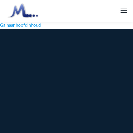
Ga naar hoofdinhoud
Melange
Design
Digitaal
maatwerk
voor jouw
merk
Ontdek
Meer over
maatwerk →
content →