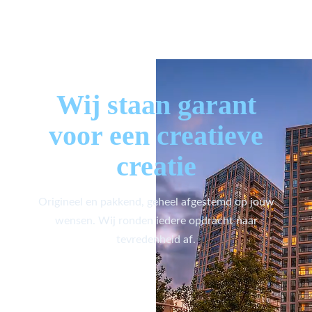
Wij staan garant
voor een creatieve
creatie
Origineel en pakkend, geheel afgestemd op jouw
wensen. Wij ronden iedere opdracht naar
tevredenheid af.