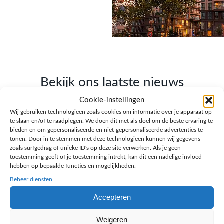
Bekijk ons laatste nieuws
Cookie-instellingen
Lees onze blogs over webdesign, SEO, AI en
Wij gebruiken technologieën zoals cookies om informatie over je apparaat op
ondernemen.
te slaan en/of te raadplegen. We doen dit met als doel om de beste ervaring te
bieden en om gepersonaliseerde en niet-gepersonaliseerde advertenties te
tonen. Door in te stemmen met deze technologieën kunnen wij gegevens
zoals surfgedrag of unieke ID's op deze site verwerken. Als je geen
toestemming geeft of je toestemming intrekt, kan dit een nadelige invloed
hebben op bepaalde functies en mogelijkheden.
Beheer diensten
Accepteren
Weigeren