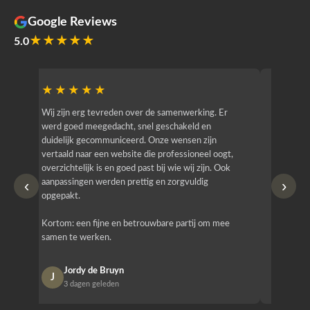
Google Reviews
★★★★★
5.0
★★★★★
★★
r
Wij zijn erg tevreden over de samenwerking. Er
Jacy van
werd goed meegedacht, snel geschakeld en
bedrijf g
duidelijk gecommuniceerd. Onze wensen zijn
heeft hij
vertaald naar een website die professioneel oogt,
know how
overzichtelijk is en goed past bij wie wij zijn. Ook
zijn (den
‹
›
aanpassingen werden prettig en zorgvuldig
bestellen
opgepakt.
Het is b
Kortom: een fijne en betrouwbare partij om mee
Design e
samen te werken.
opgeleve
Jordy de Bruyn
Nan
J
N
3 dagen geleden
1 w