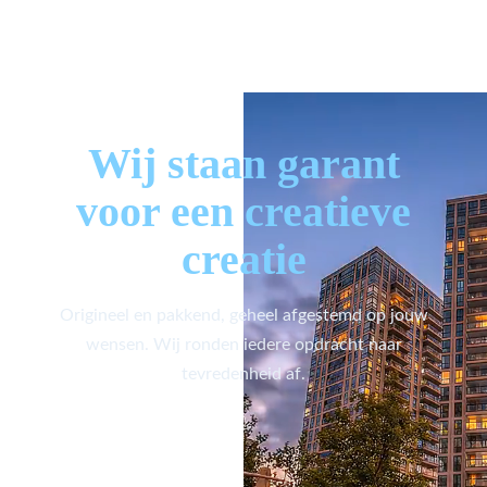
Wij staan garant
voor een creatieve
creatie
Origineel en pakkend, geheel afgestemd op jouw
wensen. Wij ronden iedere opdracht naar
tevredenheid af.