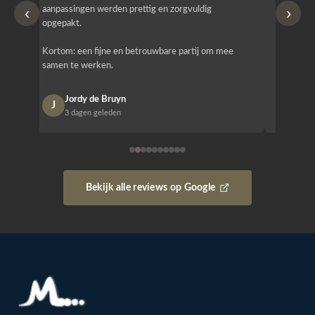
‹
›
aanpassingen werden prettig en zorgvuldig
bestellen
opgepakt.
Het is b
Kortom: een fijne en betrouwbare partij om mee
Design e
samen te werken.
opgeleve
Jordy de Bruyn
Nan
J
N
3 dagen geleden
1 w
Bekijk alle reviews op Google