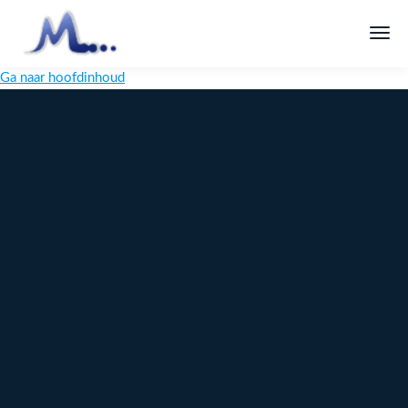
Ga naar hoofdinhoud
Melange
Design
Digitaal
maatwerk
voor jouw
merk
Ontdek
Meer over
maatwerk →
content →