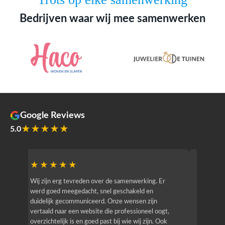
Bedrijven waar wij mee samenwerken
Google Reviews
★★★★★
5.0
★★★★★
★★
r
Wij zijn erg tevreden over de samenwerking. Er
Jacy van
werd goed meegedacht, snel geschakeld en
bedrijf g
duidelijk gecommuniceerd. Onze wensen zijn
heeft hij
vertaald naar een website die professioneel oogt,
know how
overzichtelijk is en goed past bij wie wij zijn. Ook
zijn (den