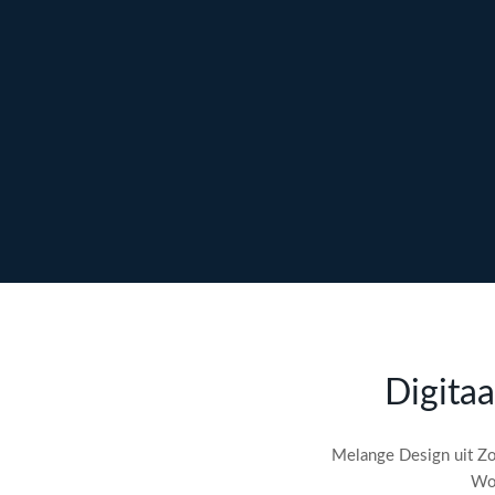
Ontdek maatwerk →
Meer over content →
Bekijk webdesign →
Doe gratis de
SEO-audit
Digitaa
check! →
Melange Design uit Zo
Wor