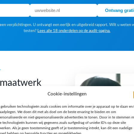
Ontvang grat
en verplichtingen. U ontvangt een eerlijk en uitgebreid rapport. Wilt u weten 
testen?
Lees alle 18 onderdelen op de audit-pagina.
k
f maatwerk
Cookie-instellingen
 gebruiken technologieën zoals cookies om informatie over je apparaat op te slaan en
 Een standaardoplossing is
raadplegen. We doen dit met als doel om de beste ervaring te bieden en om
gn houden we van een
ersonaliseerde en niet-gepersonaliseerde advertenties te tonen. Door in te stemmen 
e technologieën kunnen wij gegevens zoals surfgedrag of unieke ID's op deze site
n verhaal en een techniek
werken. Als je geen toestemming geeft of je toestemming intrekt, kan dit een nadelige
jzondere opdracht, een
loed hebben op bepaalde functies en mogelijkheden.