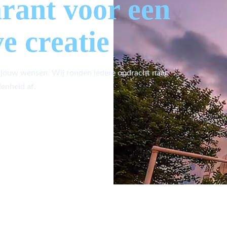
arant voor een
ve creatie
 jouw wensen. Wij ronden iedere opdracht naar
enheid af.