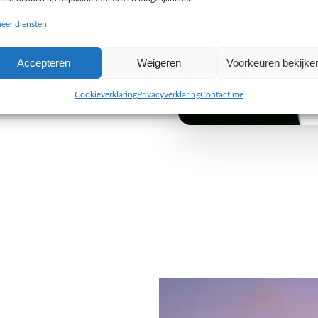
buiten de gebaande paden
eer diensten
e uitdaging aan om iets
Accepteren
Weigeren
Voorkeuren bekijke
 van jouw organisatie. Wij
 alleen visueel indruk maken,
Cookieverklaring
Privacyverklaring
Contact me