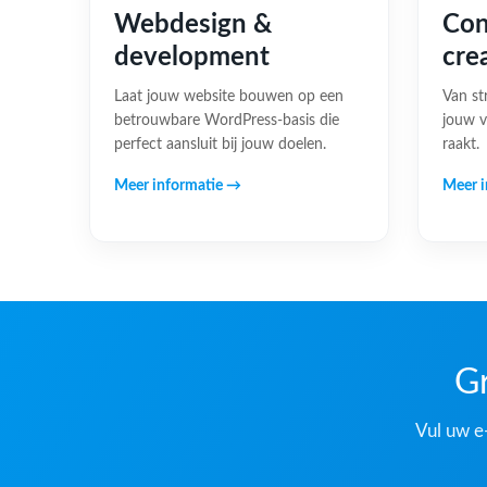
Webdesign &
Con
development
cre
Laat jouw website bouwen op een
Van st
betrouwbare WordPress-basis die
jouw v
perfect aansluit bij jouw doelen.
raakt.
Meer informatie →
Meer i
Gr
Vul uw e