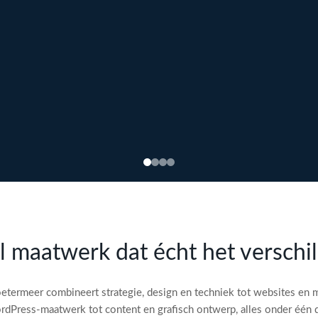
l maatwerk dat écht het verschi
etermeer combineert strategie, design en techniek tot websites en 
dPress-maatwerk tot content en grafisch ontwerp, alles onder één 