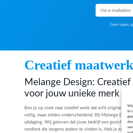
Geen spam, ge
Creatief maatwer
Melange Design: Creatie
voor jouw unieke merk
Wij
Ben je op zoek naar creatief werk dat echt origineel is?
te 
veilig, maar zelden onderscheidend. Bij Melange Desi
gep
dez
uitdaging. Wij geloven dat jouw bedrijf een gezicht, ee
ver
verdient die nergens anders te vinden is. Heb je een bi
inv