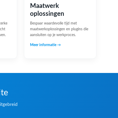
Maatwerk
oplossingen
terke
Bespaar waardevolle tijd met
acht
maatwerkoplossingen en plugins die
wen.
aansluiten op je werkproces.
Meer informatie →
ite
itgebreid