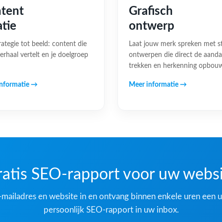
tent
Grafisch
atie
ontwerp
rategie tot beeld: content die
Laat jouw merk spreken met s
erhaal vertelt en je doelgroep
ontwerpen die direct de aand
trekken en herkenning opbou
nformatie →
Meer informatie →
atis SEO-rapport voor uw webs
-mailadres en website in en ontvang binnen enkele uren een u
persoonlijk SEO-rapport in uw inbox.