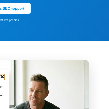
is SEO-rapport
wat we precies
/of
met