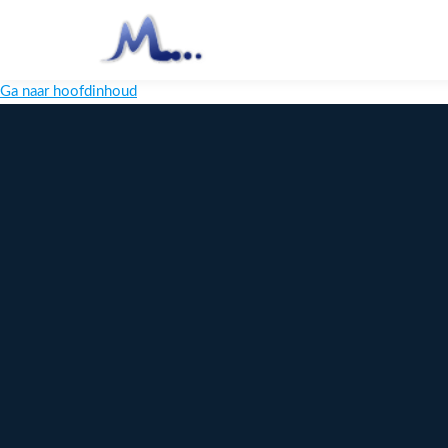
Ga naar hoofdinhoud
Melange
Design
Digitaal
maatwerk
voor jouw
merk