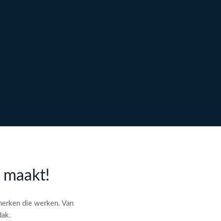
l maakt!
merken die werken. Van
dak.