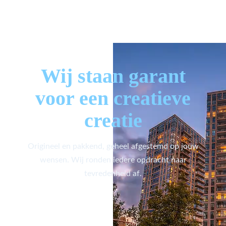
Wij staan garant
voor een creatieve
creatie
Origineel en pakkend, geheel afgestemd op jouw
wensen. Wij ronden iedere opdracht naar
tevredenheid af.