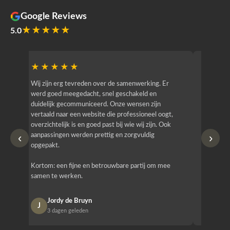
Google Reviews
★★★★★
5.0
★★★★★
★★
r
Wij zijn erg tevreden over de samenwerking. Er
Jacy van
werd goed meegedacht, snel geschakeld en
bedrijf g
duidelijk gecommuniceerd. Onze wensen zijn
heeft hij
vertaald naar een website die professioneel oogt,
know how
overzichtelijk is en goed past bij wie wij zijn. Ook
zijn (den
‹
›
aanpassingen werden prettig en zorgvuldig
bestellen
opgepakt.
Het is b
Kortom: een fijne en betrouwbare partij om mee
Design e
samen te werken.
opgeleve
Jordy de Bruyn
Nan
J
N
3 dagen geleden
1 w