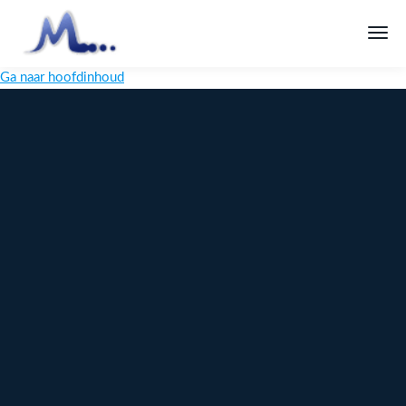
Ga naar hoofdinhoud
Melange
Design
Digitaal
maatwerk
voor jouw
merk
Ontdek
Meer over
maatwerk →
content →