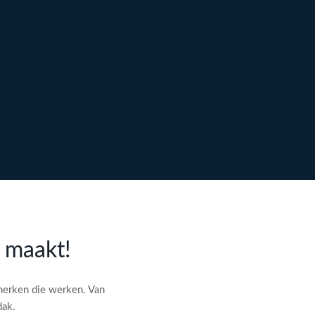
l maakt!
merken die werken. Van
dak.