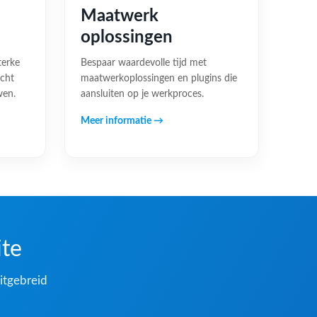
Maatwerk
oplossingen
terke
Bespaar waardevolle tijd met
acht
maatwerkoplossingen en plugins die
wen.
aansluiten op je werkproces.
Meer informatie →
ite
itgebreid