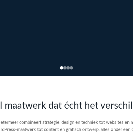
l maatwerk dat écht het verschi
etermeer combineert strategie, design en techniek tot websites en 
dPress-maatwerk tot content en grafisch ontwerp, alles onder één 