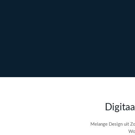
Ontdek maatwerk →
Meer over content →
Bekijk webdesign →
Doe gratis de
SEO-audit
Digitaa
check! →
Melange Design uit Zo
Wor