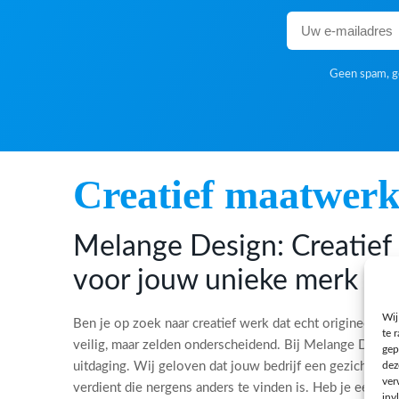
Geen spam, ge
Creatief maatwer
Melange Design: Creatie
voor jouw unieke merk
Wij
Ben je op zoek naar creatief werk dat echt origineel is?
te 
veilig, maar zelden onderscheidend. Bij Melange Desi
gep
dez
uitdaging. Wij geloven dat jouw bedrijf een gezicht, ee
ver
verdient die nergens anders te vinden is. Heb je een bi
inv