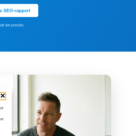
is SEO-rapport
wat we precies
/of
met