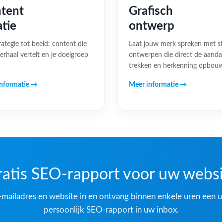
tent
Grafisch
atie
ontwerp
rategie tot beeld: content die
Laat jouw merk spreken met s
erhaal vertelt en je doelgroep
ontwerpen die direct de aand
trekken en herkenning opbou
nformatie →
Meer informatie →
atis SEO-rapport voor uw webs
-mailadres en website in en ontvang binnen enkele uren een u
persoonlijk SEO-rapport in uw inbox.