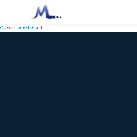
Ga naar hoofdinhoud
Melange
Design
Digitaal
maatwerk
voor jouw
merk