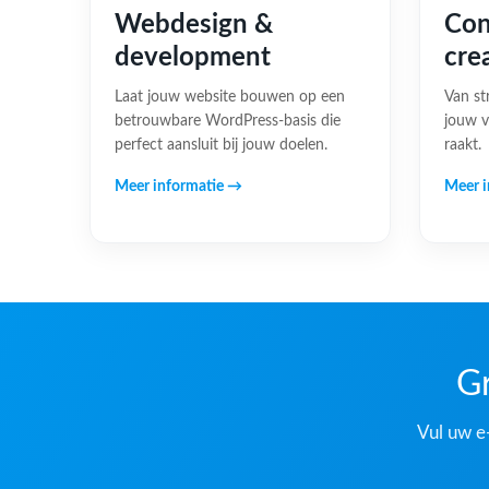
Webdesign &
Con
development
cre
Laat jouw website bouwen op een
Van st
betrouwbare WordPress-basis die
jouw v
perfect aansluit bij jouw doelen.
raakt.
Meer informatie →
Meer i
Gr
Vul uw e