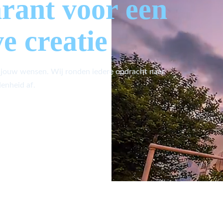
arant voor een
ve creatie
 jouw wensen. Wij ronden iedere opdracht naar
enheid af.