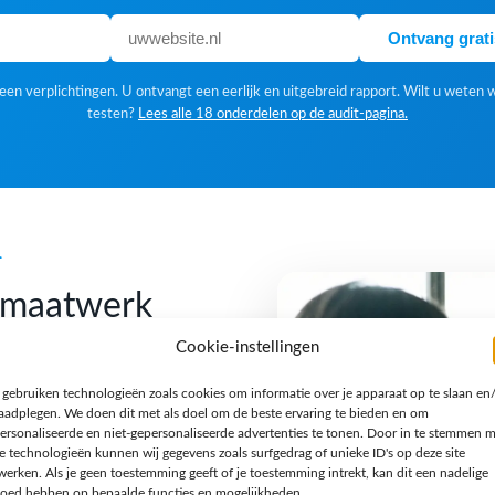
Ontvang grat
en verplichtingen. U ontvangt een eerlijk en uitgebreid rapport. Wilt u weten 
testen?
Lees alle 18 onderdelen op de audit-pagina.
k
f maatwerk
Cookie-instellingen
 gebruiken technologieën zoals cookies om informatie over je apparaat op te slaan en
 Een standaardoplossing is
raadplegen. We doen dit met als doel om de beste ervaring te bieden en om
gn houden we van een
ersonaliseerde en niet-gepersonaliseerde advertenties te tonen. Door in te stemmen 
e technologieën kunnen wij gegevens zoals surfgedrag of unieke ID's op deze site
n verhaal en een techniek
werken. Als je geen toestemming geeft of je toestemming intrekt, kan dit een nadelige
jzondere opdracht, een
loed hebben op bepaalde functies en mogelijkheden.