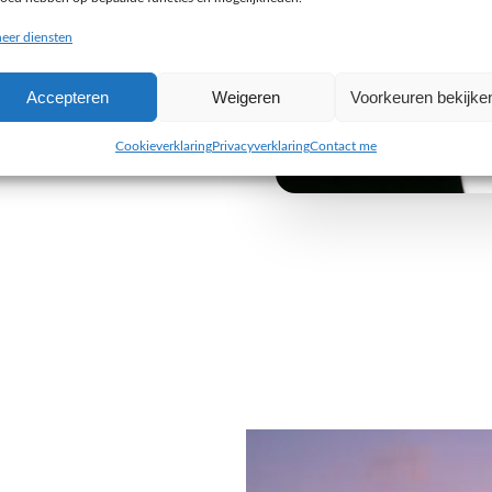
buiten de gebaande paden
eer diensten
e uitdaging aan om iets
Accepteren
Weigeren
Voorkeuren bekijke
 van jouw organisatie. Wij
 alleen visueel indruk maken,
Cookieverklaring
Privacyverklaring
Contact me