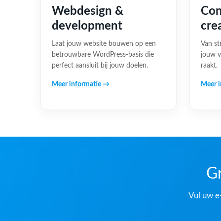
Webdesign &
Con
development
cre
Laat jouw website bouwen op een
Van st
betrouwbare WordPress-basis die
jouw v
perfect aansluit bij jouw doelen.
raakt.
Meer informatie →
Meer i
Gr
Vul uw e