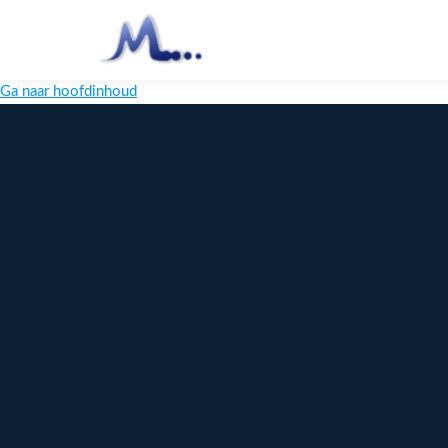
Ga naar hoofdinhoud
Melange
Design
Digitaal
maatwerk
voor jouw
merk