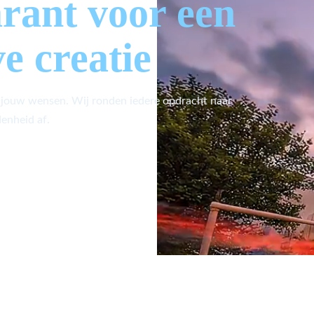
arant voor een
ve creatie
 jouw wensen. Wij ronden iedere opdracht naar
enheid af.