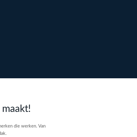
l maakt!
merken die werken. Van
dak.