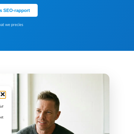
is SEO-rapport
wat we precies
/of
met