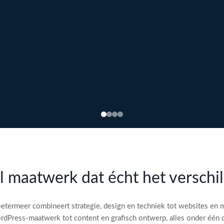
l maatwerk dat écht het verschi
etermeer combineert strategie, design en techniek tot websites en 
dPress-maatwerk tot content en grafisch ontwerp, alles onder één 