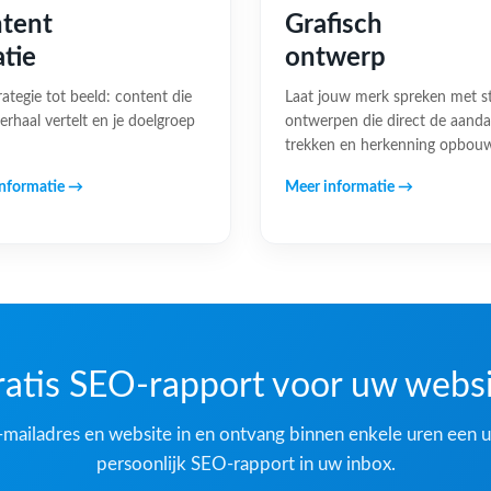
tent
Grafisch
atie
ontwerp
rategie tot beeld: content die
Laat jouw merk spreken met s
erhaal vertelt en je doelgroep
ontwerpen die direct de aand
trekken en herkenning opbou
nformatie →
Meer informatie →
atis SEO-rapport voor uw webs
-mailadres en website in en ontvang binnen enkele uren een u
persoonlijk SEO-rapport in uw inbox.