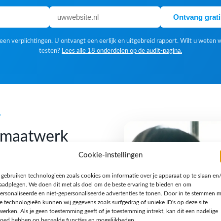
Ontvang grat
en verplichtingen. U ontvangt een eerlijk en uitgebreid rapport. Wilt u weten 
testen?
Lees alle 18 onderdelen op de audit-pagina.
k
f maatwerk
Cookie-instellingen
 gebruiken technologieën zoals cookies om informatie over je apparaat op te slaan en
 Een standaardoplossing is
raadplegen. We doen dit met als doel om de beste ervaring te bieden en om
gn houden we van een
ersonaliseerde en niet-gepersonaliseerde advertenties te tonen. Door in te stemmen 
e technologieën kunnen wij gegevens zoals surfgedrag of unieke ID's op deze site
n verhaal en een techniek
werken. Als je geen toestemming geeft of je toestemming intrekt, kan dit een nadelige
jzondere opdracht, een
loed hebben op bepaalde functies en mogelijkheden.