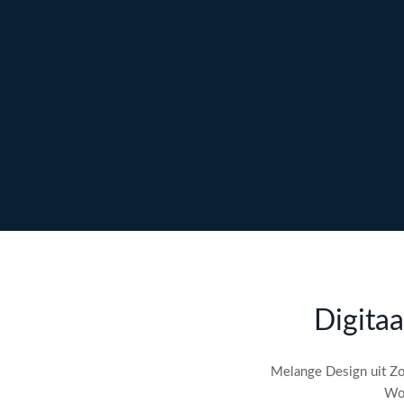
Ontdek maatwerk →
Meer over content →
Bekijk webdesign →
Doe gratis de
SEO-audit
Digitaa
check! →
Melange Design uit Zo
Wor