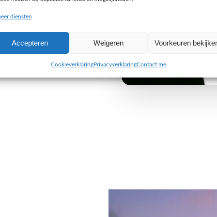
buiten de gebaande paden
eer diensten
e uitdaging aan om iets
Accepteren
Weigeren
Voorkeuren bekijke
 van jouw organisatie. Wij
 alleen visueel indruk maken,
Cookieverklaring
Privacyverklaring
Contact me