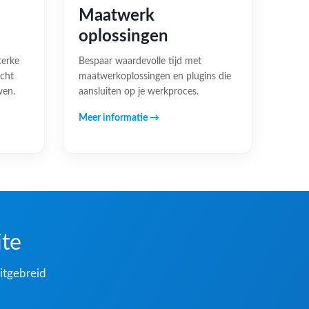
Maatwerk
oplossingen
terke
Bespaar waardevolle tijd met
acht
maatwerkoplossingen en plugins die
wen.
aansluiten op je werkproces.
Meer informatie →
ite
itgebreid