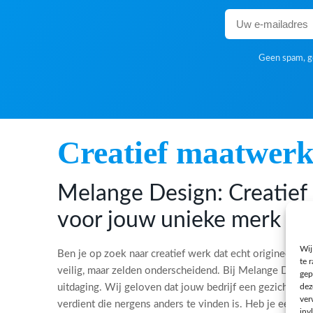
Geen spam, ge
Creatief maatwer
Melange Design: Creatie
voor jouw unieke merk
Wij
Ben je op zoek naar creatief werk dat echt origineel is?
te 
veilig, maar zelden onderscheidend. Bij Melange Desi
gep
dez
uitdaging. Wij geloven dat jouw bedrijf een gezicht, ee
ver
verdient die nergens anders te vinden is. Heb je een bi
inv