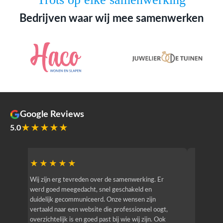
Bedrijven waar wij mee samenwerken
Google Reviews
★★★★★
5.0
★★★★★
★★
r
Wij zijn erg tevreden over de samenwerking. Er
Jacy van
werd goed meegedacht, snel geschakeld en
bedrijf g
duidelijk gecommuniceerd. Onze wensen zijn
heeft hij
vertaald naar een website die professioneel oogt,
know how
overzichtelijk is en goed past bij wie wij zijn. Ook
zijn (den