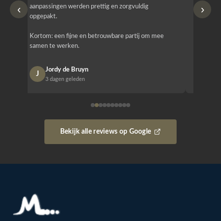
‹
›
aanpassingen werden prettig en zorgvuldig
bestellen
opgepakt.
Het is b
Kortom: een fijne en betrouwbare partij om mee
Design e
samen te werken.
opgeleve
Jordy de Bruyn
Nan
J
N
3 dagen geleden
1 w
Bekijk alle reviews op Google