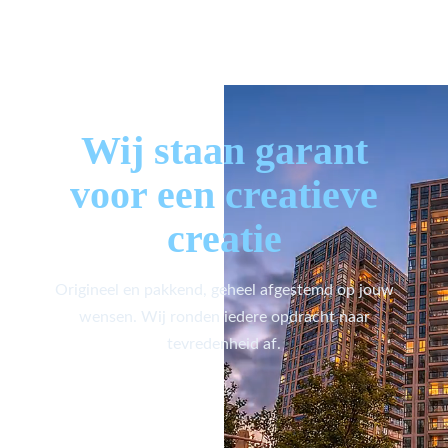
Wij staan garant
voor een creatieve
creatie
Origineel en pakkend, geheel afgestemd op jouw
wensen. Wij ronden iedere opdracht naar
tevredenheid af.