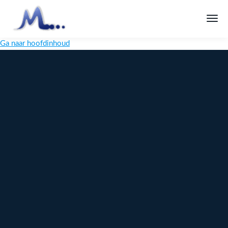
Ga naar hoofdinhoud
Melange
Design
Digitaal
maatwerk
voor jouw
merk
Ontdek
Meer over
maatwerk →
content →