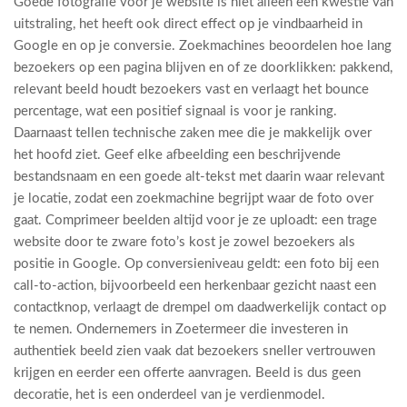
Goede fotografie voor je website is niet alleen een kwestie van
uitstraling, het heeft ook direct effect op je vindbaarheid in
Google en op je conversie. Zoekmachines beoordelen hoe lang
bezoekers op een pagina blijven en of ze doorklikken: pakkend,
relevant beeld houdt bezoekers vast en verlaagt het bounce
percentage, wat een positief signaal is voor je ranking.
Daarnaast tellen technische zaken mee die je makkelijk over
het hoofd ziet. Geef elke afbeelding een beschrijvende
bestandsnaam en een goede alt-tekst met daarin waar relevant
je locatie, zodat een zoekmachine begrijpt waar de foto over
gaat. Comprimeer beelden altijd voor je ze uploadt: een trage
website door te zware foto’s kost je zowel bezoekers als
positie in Google. Op conversieniveau geldt: een foto bij een
call-to-action, bijvoorbeeld een herkenbaar gezicht naast een
contactknop, verlaagt de drempel om daadwerkelijk contact op
te nemen. Ondernemers in Zoetermeer die investeren in
authentiek beeld zien vaak dat bezoekers sneller vertrouwen
krijgen en eerder een offerte aanvragen. Beeld is dus geen
decoratie, het is een onderdeel van je verdienmodel.