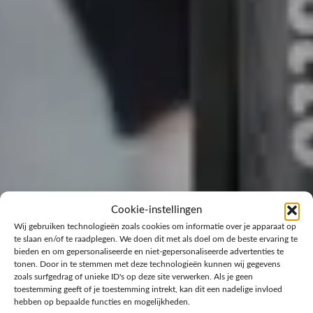
Cookie-instellingen
Wij gebruiken technologieën zoals cookies om informatie over je apparaat op
te slaan en/of te raadplegen. We doen dit met als doel om de beste ervaring te
bieden en om gepersonaliseerde en niet-gepersonaliseerde advertenties te
tonen. Door in te stemmen met deze technologieën kunnen wij gegevens
zoals surfgedrag of unieke ID's op deze site verwerken. Als je geen
toestemming geeft of je toestemming intrekt, kan dit een nadelige invloed
hebben op bepaalde functies en mogelijkheden.