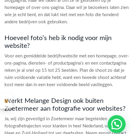
blogpagina, maar we raden af om ze te gebruiken op je
homepage of over-ons-pagina. Daar wil je bezoekers laten zien
wie je echt bent, en dat lukt niet met een foto die honderd
andere bedrijven ook gebruiken.
Hoeveel foto’s heb ik nodig voor mijn
website?
Voor een gemiddelde bedrijfswebsite met een homepage, over-
ons-pagina, diensten- of productpagina’s en een contactpagina
reken je al snel op 15 tot 25 beelden. Plan de shoot zo dat je
ruim voldoende variatie hebt, want een tweede shoot achteraf
kost meer dan in een keer voldoende beeld vastleggen.
Werkt Melange Design ook buiten
Cookie-instellingen
Zoetermeer aan fotografie voor websites?
1
Ja, wij zijn gevestigd in Zoetermeer maar begeleiden
Stuur me een appje
fotografietrajecten voor klanten in heel Nederland, van Den
Haag en Zuid-Holland tot ver daarbuiten. Neem gerust contact