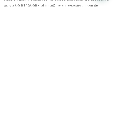
op via 06 81150687 of info@melange-design.nl om de
mogelijkheden voor jouw website te bespreken.
Meer weten over onze diensten?
Melange Design biedt professionele
content creatie
, waaronder
fotografie, videografie en interviews. Bekijk ons
portfolio
of
neem contact op
.