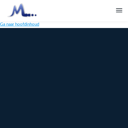
Ga naar hoofdinhoud
Melange
Design
Digitaal
maatwerk
voor jouw
merk
Ontdek
Meer over
maatwerk →
content →