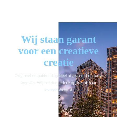
Wij staan garant
voor een creatieve
creatie
Origineel en pakkend, geheel afgestemd op jouw
wensen. Wij ronden iedere opdracht naar
tevredenheid af.