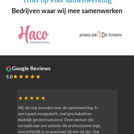
Bedrijven waar wij mee samenwerken
Google Reviews
★★★★★
5.0
★★★★★
★★
r
Wij zijn erg tevreden over de samenwerking. Er
Jacy van
werd goed meegedacht, snel geschakeld en
bedrijf g
duidelijk gecommuniceerd. Onze wensen zijn
heeft hij
vertaald naar een website die professioneel oogt,
know how
overzichtelijk is en goed past bij wie wij zijn. Ook
zijn (den