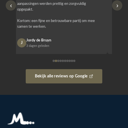
‹
›
aanpassingen werden prettig en zorgvuldig
bestellen
opgepakt.
Het is b
Kortom: een fijne en betrouwbare partij om mee
Design e
samen te werken.
opgeleve
Jordy de Bruyn
Nan
J
N
3 dagen geleden
1 w
Bekijk alle reviews op Google