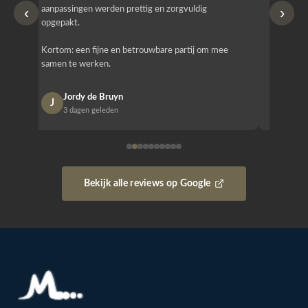
‹
›
aanpassingen werden prettig en zorgvuldig
bestellen
opgepakt.
Het is b
Kortom: een fijne en betrouwbare partij om mee
Design e
samen te werken.
opgeleve
Jordy de Bruyn
Nan
J
N
3 dagen geleden
1 w
Bekijk alle reviews op Google