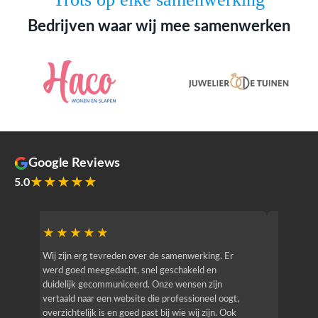
Bedrijven waar wij mee samenwerken
Google Reviews
★★★★★
5.0
★★★★★
★★
r
Wij zijn erg tevreden over de samenwerking. Er
Jacy van
werd goed meegedacht, snel geschakeld en
bedrijf g
duidelijk gecommuniceerd. Onze wensen zijn
heeft hij
vertaald naar een website die professioneel oogt,
know how
overzichtelijk is en goed past bij wie wij zijn. Ook
zijn (den