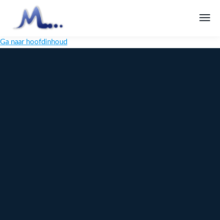
Ga naar hoofdinhoud
Melange
Design
Digitaal
maatwerk
voor jouw
merk
Ontdek
Meer over
maatwerk →
content →