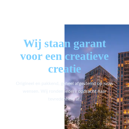
Wij staan garant
voor een creatieve
creatie
Origineel en pakkend, geheel afgestemd op jouw
wensen. Wij ronden iedere opdracht naar
tevredenheid af.