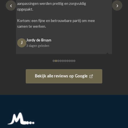
‹
›
aanpassingen werden prettig en zorgvuldig
bestellen
opgepakt.
Het is b
Kortom: een fijne en betrouwbare partij om mee
Design e
samen te werken.
opgeleve
Jordy de Bruyn
Nan
J
N
3 dagen geleden
1 w
Bekijk alle reviews op Google