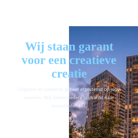
Wij staan garant
voor een creatieve
creatie
Origineel en pakkend, geheel afgestemd op jouw
wensen. Wij ronden iedere opdracht naar
tevredenheid af.