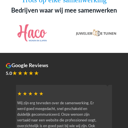
Bedrijven waar wij mee samenwerken
Google Reviews
★★★★★
5.0
★★★★★
★★
r
Wij zijn erg tevreden over de samenwerking. Er
Jacy van
werd goed meegedacht, snel geschakeld en
bedrijf g
duidelijk gecommuniceerd. Onze wensen zijn
heeft hij
vertaald naar een website die professioneel oogt,
know how
overzichtelijk is en goed past bij wie wij zijn. Ook
zijn (den