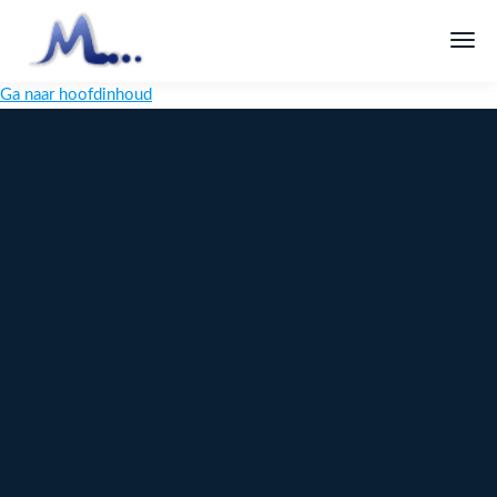
Ga naar hoofdinhoud
Melange
Design
Digitaal
maatwerk
voor jouw
merk
Ontdek
Meer over
maatwerk →
content →