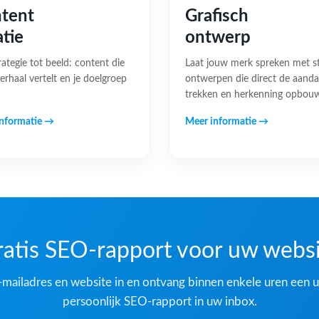
tent
Grafisch
atie
ontwerp
rategie tot beeld: content die
Laat jouw merk spreken met s
erhaal vertelt en je doelgroep
ontwerpen die direct de aand
trekken en herkenning opbou
nformatie →
Meer informatie →
atis SEO-rapport voor uw webs
-mailadres en website in en ontvang binnen enkele uren een u
persoonlijk SEO-rapport in uw inbox.