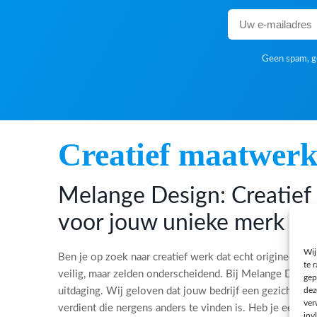
Geen spam, ge
Creatief maatwer
Melange Design: Creatie
voor jouw unieke merk
Wij
Ben je op zoek naar creatief werk dat echt origineel is?
te 
veilig, maar zelden onderscheidend. Bij Melange Desi
gep
dez
uitdaging. Wij geloven dat jouw bedrijf een gezicht, ee
ver
verdient die nergens anders te vinden is. Heb je een bi
inv