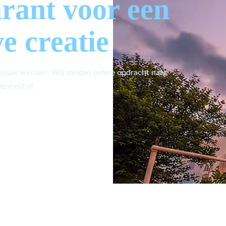
arant voor een
ve creatie
 jouw wensen. Wij ronden iedere opdracht naar
enheid af.