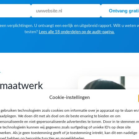
Ontvang grat
en verplichtingen. U ontvangt een eerlijk en uitgebreid rapport. Wilt u weten 
testen?
Lees alle 18 onderdelen op de audit-pagina.
k
f maatwerk
Cookie-instellingen
 gebruiken technologieën zoals cookies om informatie over je apparaat op te slaan en
 Een standaardoplossing is
raadplegen. We doen dit met als doel om de beste ervaring te bieden en om
gn houden we van een
ersonaliseerde en niet-gepersonaliseerde advertenties te tonen. Door in te stemmen 
e technologieën kunnen wij gegevens zoals surfgedrag of unieke ID's op deze site
n verhaal en een techniek
werken. Als je geen toestemming geeft of je toestemming intrekt, kan dit een nadelige
jzondere opdracht, een
loed hebben op bepaalde functies en mogelijkheden.