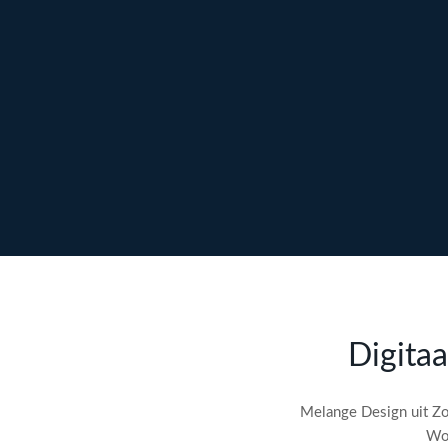
Ontdek maatwerk →
Meer over content →
Bekijk webdesign →
Doe gratis de
SEO-audit
Digitaa
check! →
Melange Design uit Zo
Wor