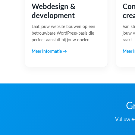
Webdesign &
Con
development
cre
Laat jouw website bouwen op een
Van st
betrouwbare WordPress-basis die
jouw v
perfect aansluit bij jouw doelen.
raakt.
Meer informatie →
Meer i
Gr
Vul uw e