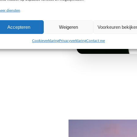
buiten de gebaande paden
eer diensten
e uitdaging aan om iets
Accepteren
Weigeren
Voorkeuren bekijke
 van jouw organisatie. Wij
 alleen visueel indruk maken,
Cookieverklaring
Privacyverklaring
Contact me