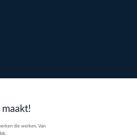
l maakt!
merken die werken. Van
dak.