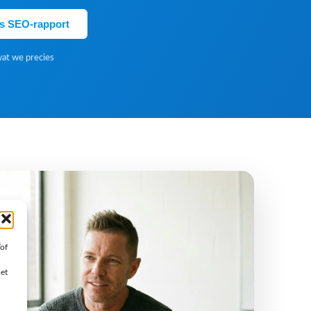
is SEO-rapport
wat we precies
/of
met