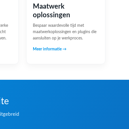
Maatwerk
oplossingen
terke
Bespaar waardevolle tijd met
acht
maatwerkoplossingen en plugins die
wen.
aansluiten op je werkproces.
Meer informatie →
ite
itgebreid