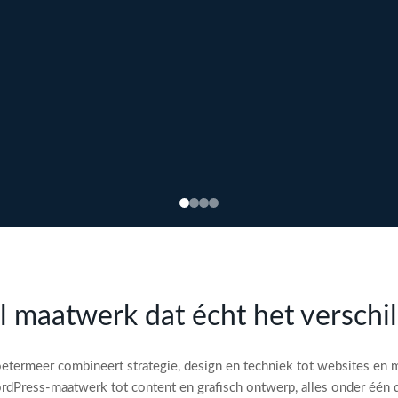
l maatwerk dat écht het verschi
etermeer combineert strategie, design en techniek tot websites en 
dPress-maatwerk tot content en grafisch ontwerp, alles onder één 