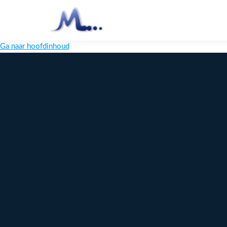
Ga naar hoofdinhoud
Melange
Design
Digitaal
maatwerk
voor jouw
merk