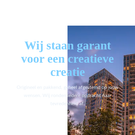
Wij staan garant
voor een creatieve
creatie
Origineel en pakkend, geheel afgestemd op jouw
wensen. Wij ronden iedere opdracht naar
tevredenheid af.