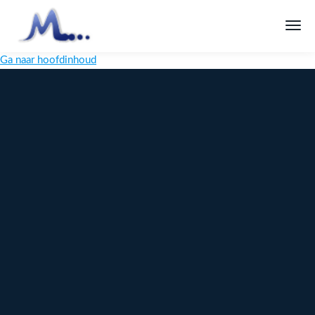
Ga naar hoofdinhoud
Melange
Design
Digitaal
maatwerk
voor jouw
merk
Ontdek
Meer over
maatwerk →
content →