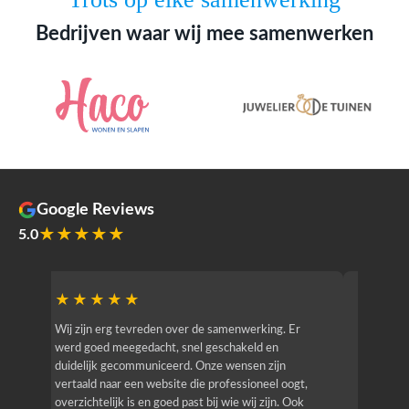
Bedrijven waar wij mee samenwerken
Google Reviews
★★★★★
5.0
★★★★★
★★
r
Wij zijn erg tevreden over de samenwerking. Er
Jacy van
werd goed meegedacht, snel geschakeld en
bedrijf g
duidelijk gecommuniceerd. Onze wensen zijn
heeft hij
vertaald naar een website die professioneel oogt,
know how
overzichtelijk is en goed past bij wie wij zijn. Ook
zijn (den