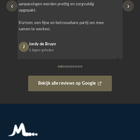
‹
›
aanpassingen werden prettig en zorgvuldig
bestellen
opgepakt.
Het is b
Kortom: een fijne en betrouwbare partij om mee
Design e
samen te werken.
opgeleve
Jordy de Bruyn
Nan
J
N
3 dagen geleden
1 w
Bekijk alle reviews op Google