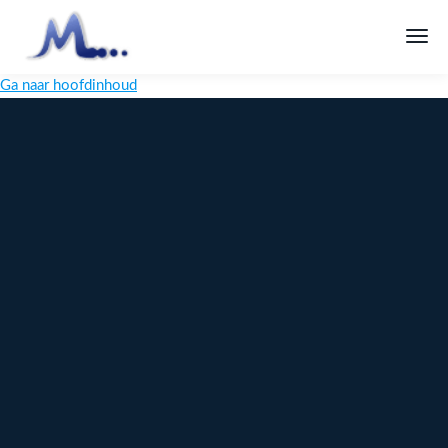
Ga naar hoofdinhoud
Melange
Design
Digitaal
maatwerk
voor jouw
merk
Ontdek
Meer over
maatwerk →
content →