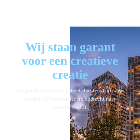
Wij staan garant
voor een creatieve
creatie
Origineel en pakkend, geheel afgestemd op jouw
wensen. Wij ronden iedere opdracht naar
tevredenheid af.