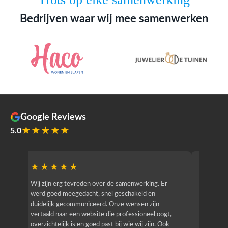
Bedrijven waar wij mee samenwerken
Google Reviews
★★★★★
5.0
★★★★★
★★
r
Wij zijn erg tevreden over de samenwerking. Er
Jacy van
werd goed meegedacht, snel geschakeld en
bedrijf g
duidelijk gecommuniceerd. Onze wensen zijn
heeft hij
vertaald naar een website die professioneel oogt,
know how
overzichtelijk is en goed past bij wie wij zijn. Ook
zijn (den