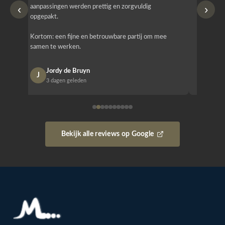
‹
›
aanpassingen werden prettig en zorgvuldig
bestellen
opgepakt.
Het is b
Kortom: een fijne en betrouwbare partij om mee
Design e
samen te werken.
opgeleve
Jordy de Bruyn
Nan
J
N
3 dagen geleden
1 w
Bekijk alle reviews op Google