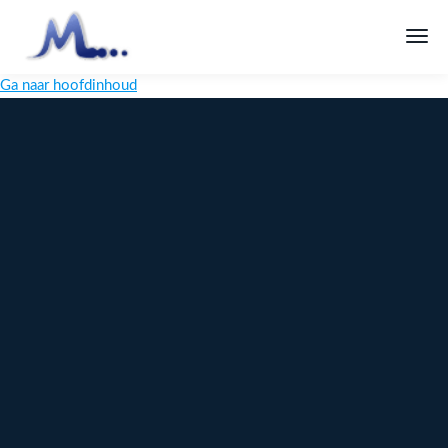
Ga naar hoofdinhoud
Melange
Design
Digitaal
maatwerk
voor jouw
merk
Ontdek
Meer over
maatwerk →
content →