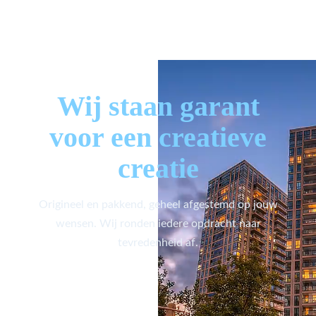
Wij staan garant
voor een creatieve
creatie
Origineel en pakkend, geheel afgestemd op jouw
wensen. Wij ronden iedere opdracht naar
tevredenheid af.