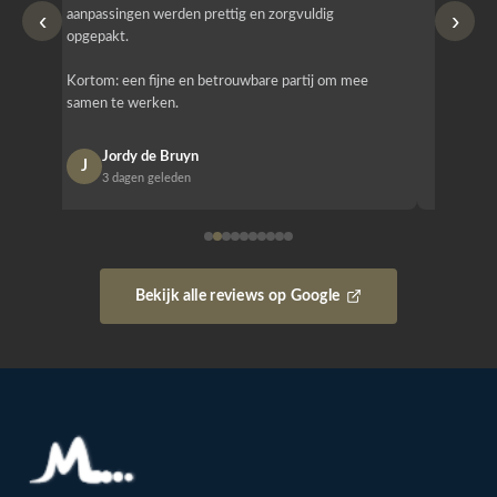
‹
›
aanpassingen werden prettig en zorgvuldig
bestellen
opgepakt.
Het is b
Kortom: een fijne en betrouwbare partij om mee
Design e
samen te werken.
opgeleve
Jordy de Bruyn
Nan
J
N
3 dagen geleden
1 w
Bekijk alle reviews op Google