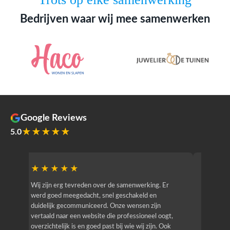
Bedrijven waar wij mee samenwerken
Google Reviews
★★★★★
5.0
★★★★★
★★
r
Wij zijn erg tevreden over de samenwerking. Er
Jacy van
werd goed meegedacht, snel geschakeld en
bedrijf g
duidelijk gecommuniceerd. Onze wensen zijn
heeft hij
vertaald naar een website die professioneel oogt,
know how
overzichtelijk is en goed past bij wie wij zijn. Ook
zijn (den