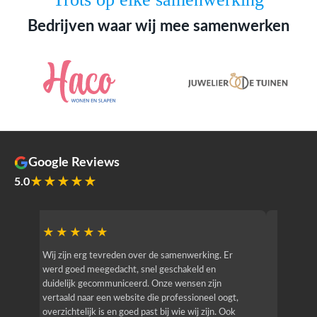
Bedrijven waar wij mee samenwerken
Google Reviews
★★★★★
5.0
★★★★★
★★
r
Wij zijn erg tevreden over de samenwerking. Er
Jacy van
werd goed meegedacht, snel geschakeld en
bedrijf g
duidelijk gecommuniceerd. Onze wensen zijn
heeft hij
vertaald naar een website die professioneel oogt,
know how
overzichtelijk is en goed past bij wie wij zijn. Ook
zijn (den