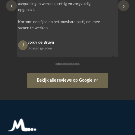
‹
›
aanpassingen werden prettig en zorgvuldig
bestellen
opgepakt.
Het is b
Kortom: een fijne en betrouwbare partij om mee
Design e
samen te werken.
opgeleve
Jordy de Bruyn
Nan
J
N
3 dagen geleden
1 w
Bekijk alle reviews op Google