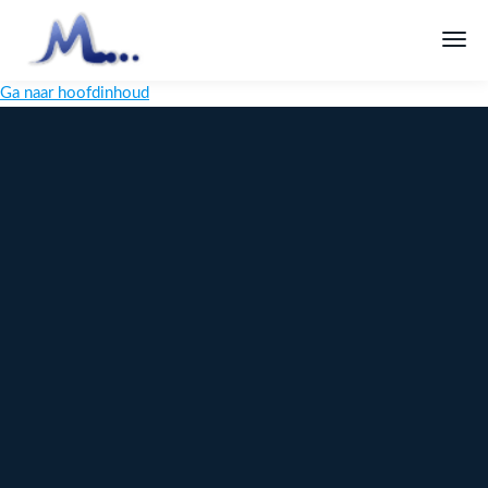
Ga naar hoofdinhoud
Melange
Design
Digitaal
maatwerk
voor jouw
merk
Ontdek
Meer over
maatwerk →
content →