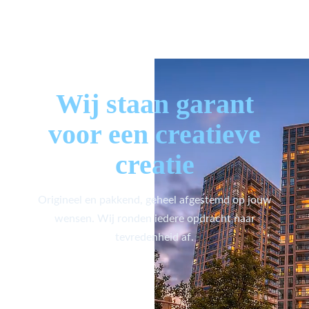
Wij staan garant
voor een creatieve
creatie
Origineel en pakkend, geheel afgestemd op jouw
wensen. Wij ronden iedere opdracht naar
tevredenheid af.