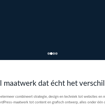
l maatwerk dat écht het verschi
etermeer combineert strategie, design en techniek tot websites en 
dPress-maatwerk tot content en grafisch ontwerp, alles onder één 