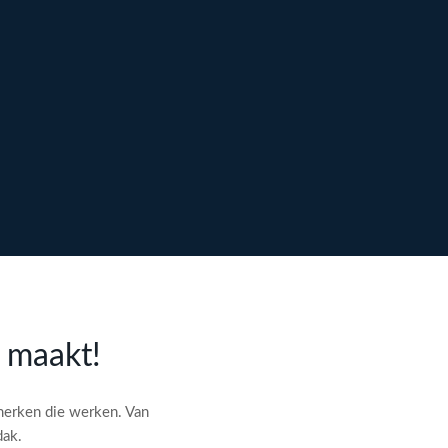
l maakt!
merken die werken. Van
dak.