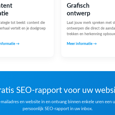
tent
Grafisch
atie
ontwerp
rategie tot beeld: content die
Laat jouw merk spreken met s
erhaal vertelt en je doelgroep
ontwerpen die direct de aand
trekken en herkenning opbou
nformatie →
Meer informatie →
atis SEO-rapport voor uw webs
-mailadres en website in en ontvang binnen enkele uren een u
persoonlijk SEO-rapport in uw inbox.