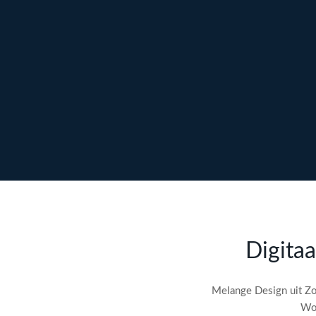
Ontdek maatwerk →
Meer over content →
Bekijk webdesign →
Doe gratis de
SEO-audit
Digitaa
check! →
Melange Design uit Zo
Wor