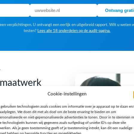
Ontvang grat
en verplichtingen. U ontvangt een eerlijk en uitgebreid rapport. Wilt u weten 
testen?
Lees alle 18 onderdelen op de audit-pagina.
k
f maatwerk
Cookie-instellingen
 gebruiken technologieën zoals cookies om informatie over je apparaat op te slaan en
 Een standaardoplossing is
raadplegen. We doen dit met als doel om de beste ervaring te bieden en om
gn houden we van een
ersonaliseerde en niet-gepersonaliseerde advertenties te tonen. Door in te stemmen 
e technologieën kunnen wij gegevens zoals surfgedrag of unieke ID's op deze site
n verhaal en een techniek
werken. Als je geen toestemming geeft of je toestemming intrekt, kan dit een nadelige
jzondere opdracht, een
loed hebben op bepaalde functies en mogelijkheden.