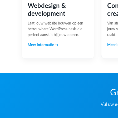
Webdesign &
Con
development
cre
Laat jouw website bouwen op een
Van st
betrouwbare WordPress-basis die
jouw v
perfect aansluit bij jouw doelen.
raakt.
Meer informatie →
Meer i
Gr
Vul uw e