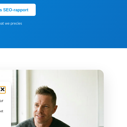
is SEO-rapport
wat we precies
/of
met