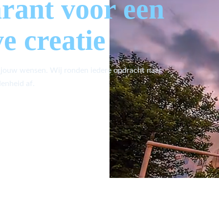
arant voor een
ve creatie
 jouw wensen. Wij ronden iedere opdracht naar
enheid af.