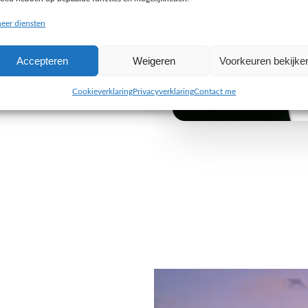
buiten de gebaande paden
eer diensten
e uitdaging aan om iets
Accepteren
Weigeren
Voorkeuren bekijke
 van jouw organisatie. Wij
 alleen visueel indruk maken,
Cookieverklaring
Privacyverklaring
Contact me