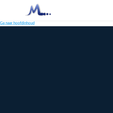
Ga naar hoofdinhoud
Melange
Design
Digitaal
maatwerk
voor jouw
merk