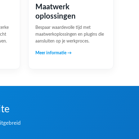
Maatwerk
oplossingen
terke
Bespaar waardevolle tijd met
acht
maatwerkoplossingen en plugins die
wen.
aansluiten op je werkproces.
Meer informatie →
ite
itgebreid