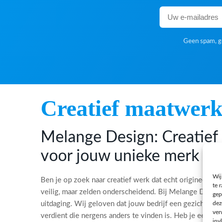
Geen spam, ge
Creatief maatwer
Melange Design: Creatie
voor jouw unieke merk
Wij
Ben je op zoek naar creatief werk dat echt origineel is?
te 
veilig, maar zelden onderscheidend. Bij Melange Desi
gep
dez
uitdaging. Wij geloven dat jouw bedrijf een gezicht, ee
ver
verdient die nergens anders te vinden is. Heb je een bi
inv