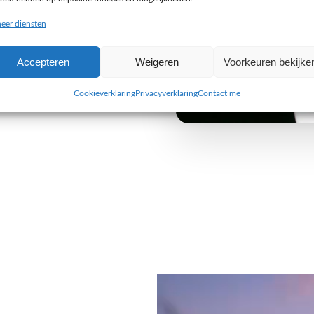
buiten de gebaande paden
eer diensten
e uitdaging aan om iets
Accepteren
Weigeren
Voorkeuren bekijke
 van jouw organisatie. Wij
 alleen visueel indruk maken,
Cookieverklaring
Privacyverklaring
Contact me