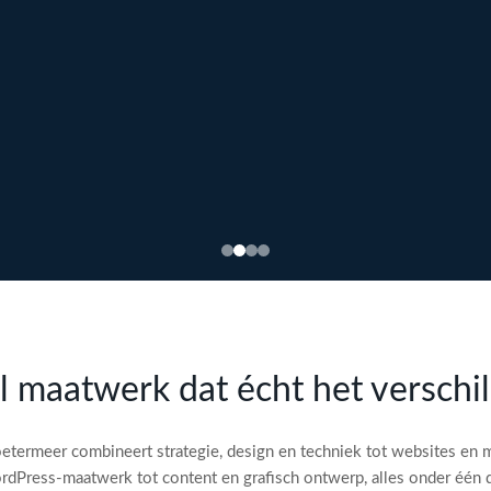
l maatwerk dat écht het verschi
etermeer combineert strategie, design en techniek tot websites en 
dPress-maatwerk tot content en grafisch ontwerp, alles onder één 