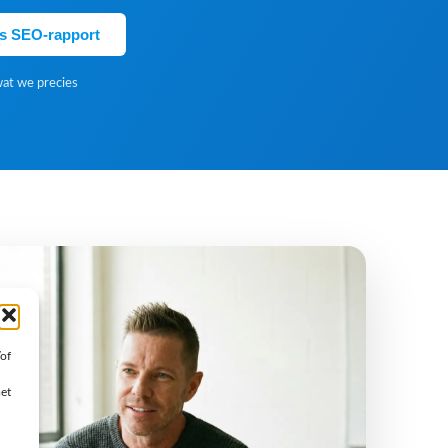
is SEO-rapport
wat we precies
/of
met