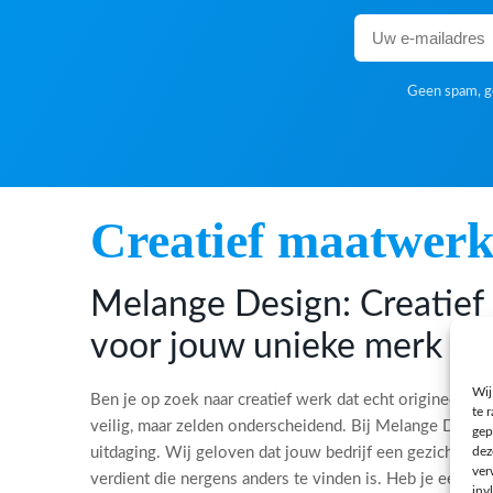
Geen spam, ge
Creatief maatwer
Melange Design: Creatie
voor jouw unieke merk
Wij
Ben je op zoek naar creatief werk dat echt origineel is?
te 
veilig, maar zelden onderscheidend. Bij Melange Desi
gep
dez
uitdaging. Wij geloven dat jouw bedrijf een gezicht, ee
ver
verdient die nergens anders te vinden is. Heb je een bi
inv