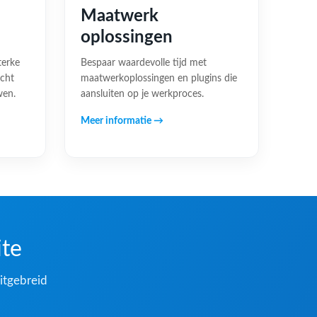
Maatwerk
oplossingen
terke
Bespaar waardevolle tijd met
acht
maatwerkoplossingen en plugins die
wen.
aansluiten op je werkproces.
Meer informatie →
ite
itgebreid