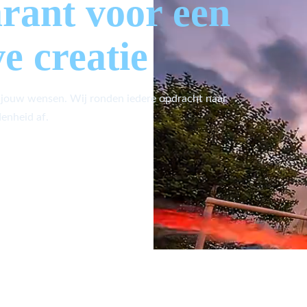
arant voor een
ve creatie
 jouw wensen. Wij ronden iedere opdracht naar
enheid af.