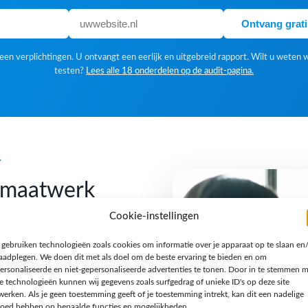
Ontvang grat
en verplichtingen. U ontvangt een eerlijk en uitgebreid rapport. Wilt u weten 
testen?
Lees alle 18 onderdelen op de audit-pagina.
k
f maatwerk
Cookie-instellingen
 gebruiken technologieën zoals cookies om informatie over je apparaat op te slaan en
 Een standaardoplossing is
raadplegen. We doen dit met als doel om de beste ervaring te bieden en om
gn houden we van een
ersonaliseerde en niet-gepersonaliseerde advertenties te tonen. Door in te stemmen 
e technologieën kunnen wij gegevens zoals surfgedrag of unieke ID's op deze site
n verhaal en een techniek
werken. Als je geen toestemming geeft of je toestemming intrekt, kan dit een nadelige
jzondere opdracht, een
loed hebben op bepaalde functies en mogelijkheden.