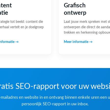
tent
Grafisch
atie
ontwerp
rategie tot beeld: content die
Laat jouw merk spreken met s
erhaal vertelt en je doelgroep
ontwerpen die direct de aand
trekken en herkenning opbou
nformatie →
Meer informatie →
atis SEO-rapport voor uw webs
-mailadres en website in en ontvang binnen enkele uren een u
persoonlijk SEO-rapport in uw inbox.