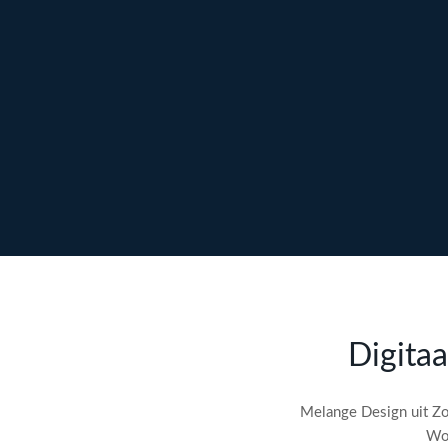
Ontdek maatwerk →
Meer over content →
Bekijk webdesign →
Doe gratis de
SEO-audit
Digitaa
check! →
Melange Design uit Zo
Wor