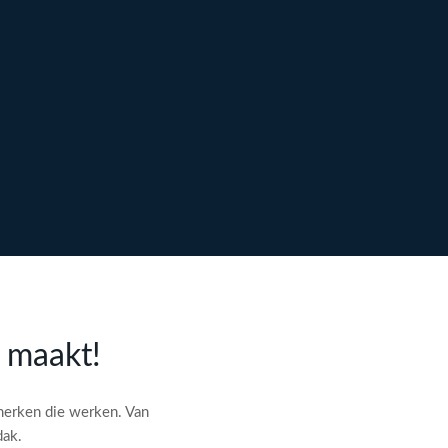
l maakt!
merken die werken. Van
dak.