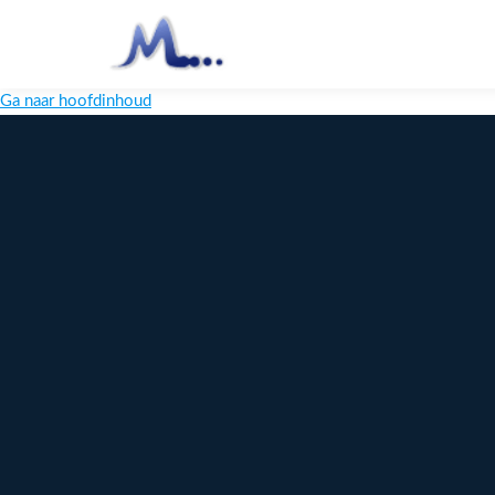
Ga naar hoofdinhoud
Melange
Design
Digitaal
maatwerk
voor jouw
merk