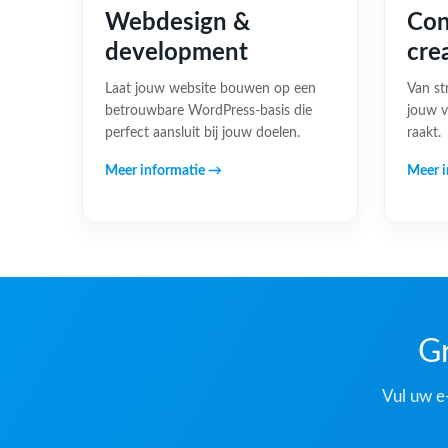
Webdesign &
Con
development
cre
Laat jouw website bouwen op een
Van st
betrouwbare WordPress-basis die
jouw v
perfect aansluit bij jouw doelen.
raakt.
Meer informatie →
Meer i
Gr
Vul uw e