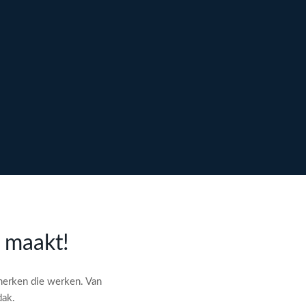
l maakt!
merken die werken. Van
dak.