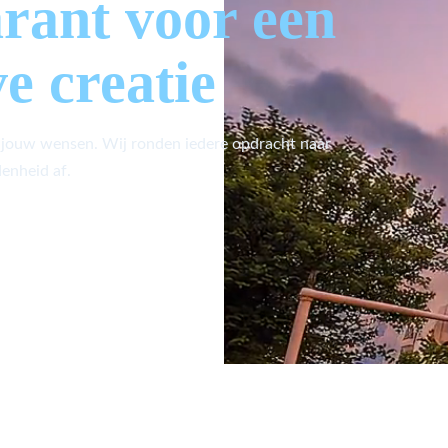
arant voor een
ve creatie
 jouw wensen. Wij ronden iedere opdracht naar
enheid af.