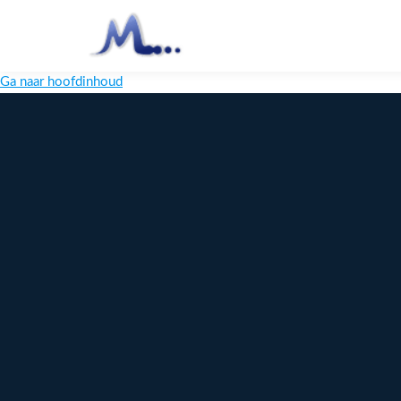
Ga naar hoofdinhoud
Melange
Design
Digitaal
maatwerk
voor jouw
merk