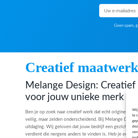
Geen spam, ge
Creatief maatwer
Melange Design: Creatie
voor jouw unieke merk
Wij
Ben je op zoek naar creatief werk dat echt origineel is?
te 
veilig, maar zelden onderscheidend. Bij Melange Desi
gep
dez
uitdaging. Wij geloven dat jouw bedrijf een gezicht, ee
ver
verdient die nergens anders te vinden is. Heb je een bi
inv