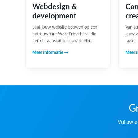
Webdesign &
Con
development
cre
Laat jouw website bouwen op een
Van st
betrouwbare WordPress-basis die
jouw v
perfect aansluit bij jouw doelen.
raakt.
Meer informatie →
Meer i
Gr
Vul uw e