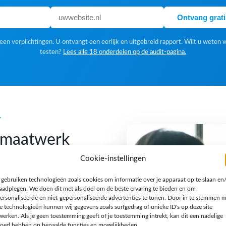
Ontvang grat
en verplichtingen. U ontvangt een eerlijk en uitgebreid rapport. Wilt u weten 
testen?
Lees alle 18 onderdelen op de audit-pagina.
k
f maatwerk
Cookie-instellingen
 gebruiken technologieën zoals cookies om informatie over je apparaat op te slaan en
 Een standaardoplossing is
raadplegen. We doen dit met als doel om de beste ervaring te bieden en om
gn houden we van een
ersonaliseerde en niet-gepersonaliseerde advertenties te tonen. Door in te stemmen 
e technologieën kunnen wij gegevens zoals surfgedrag of unieke ID's op deze site
n verhaal en een techniek
werken. Als je geen toestemming geeft of je toestemming intrekt, kan dit een nadelige
jzondere opdracht, een
loed hebben op bepaalde functies en mogelijkheden.