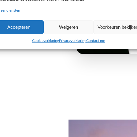
buiten de gebaande paden
eer diensten
e uitdaging aan om iets
Accepteren
Weigeren
Voorkeuren bekijke
 van jouw organisatie. Wij
 alleen visueel indruk maken,
Cookieverklaring
Privacyverklaring
Contact me