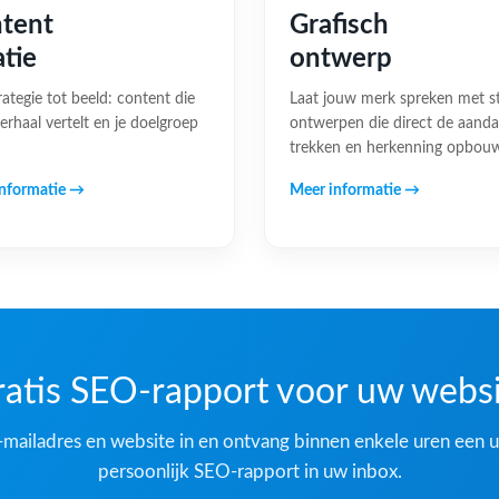
tent
Grafisch
atie
ontwerp
rategie tot beeld: content die
Laat jouw merk spreken met s
erhaal vertelt en je doelgroep
ontwerpen die direct de aand
trekken en herkenning opbou
nformatie →
Meer informatie →
atis SEO-rapport voor uw webs
-mailadres en website in en ontvang binnen enkele uren een u
persoonlijk SEO-rapport in uw inbox.