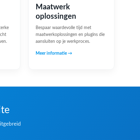
Maatwerk
oplossingen
terke
Bespaar waardevolle tijd met
acht
maatwerkoplossingen en plugins die
wen.
aansluiten op je werkproces.
Meer informatie →
ite
itgebreid