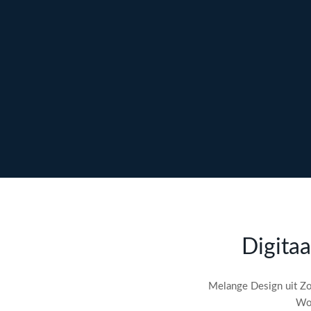
Ontdek maatwerk →
Meer over content →
Bekijk webdesign →
Doe gratis de
SEO-audit
Digitaa
check! →
Melange Design uit Zo
Wor