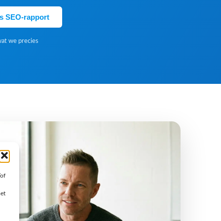
is SEO-rapport
wat we precies
/of
met