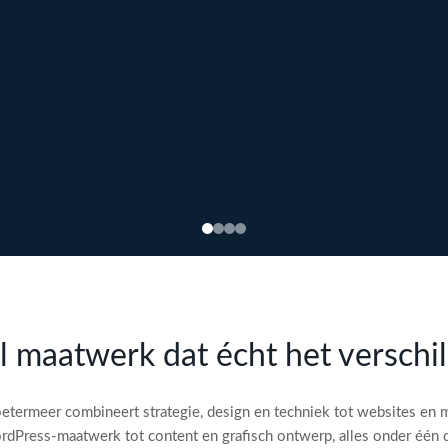
l maatwerk dat écht het verschi
etermeer combineert strategie, design en techniek tot websites en 
dPress-maatwerk tot content en grafisch ontwerp, alles onder één 