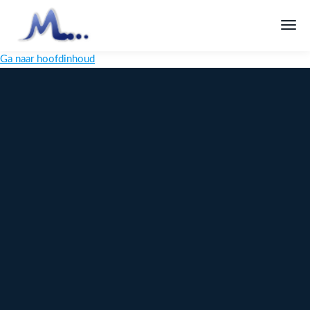
Ga naar hoofdinhoud
Melange
Design
Digitaal
maatwerk
voor jouw
merk
Ontdek
Meer over
maatwerk →
content →