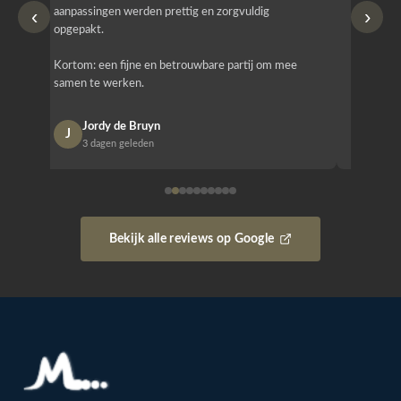
‹
›
aanpassingen werden prettig en zorgvuldig
bestellen
opgepakt.
Het is b
Kortom: een fijne en betrouwbare partij om mee
Design e
samen te werken.
opgeleve
Jordy de Bruyn
Nan
J
N
3 dagen geleden
1 w
Bekijk alle reviews op Google