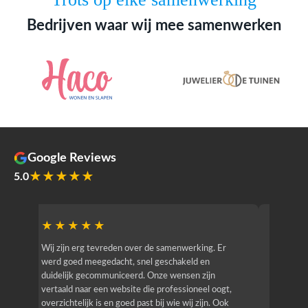
Bedrijven waar wij mee samenwerken
Google Reviews
★★★★★
5.0
★★★★★
★★
r
Wij zijn erg tevreden over de samenwerking. Er
Jacy van
werd goed meegedacht, snel geschakeld en
bedrijf g
duidelijk gecommuniceerd. Onze wensen zijn
heeft hij
vertaald naar een website die professioneel oogt,
know how
overzichtelijk is en goed past bij wie wij zijn. Ook
zijn (den