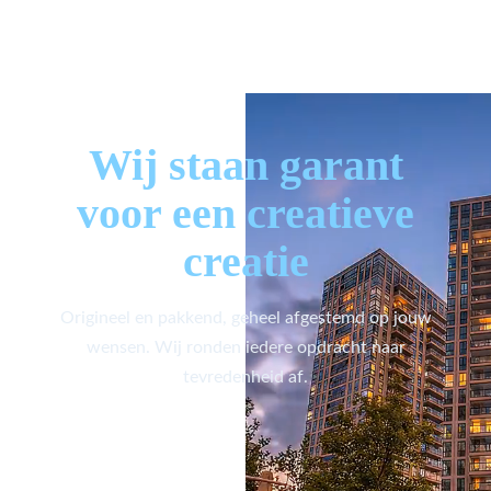
Wij staan garant
voor een creatieve
creatie
Origineel en pakkend, geheel afgestemd op jouw
wensen. Wij ronden iedere opdracht naar
tevredenheid af.