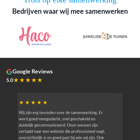
Bedrijven waar wij mee samenwerken
Google Reviews
★★★★★
5.0
★★★★★
★★
r
Wij zijn erg tevreden over de samenwerking. Er
Jacy van
werd goed meegedacht, snel geschakeld en
bedrijf g
duidelijk gecommuniceerd. Onze wensen zijn
heeft hij
vertaald naar een website die professioneel oogt,
know how
overzichtelijk is en goed past bij wie wij zijn. Ook
zijn (den