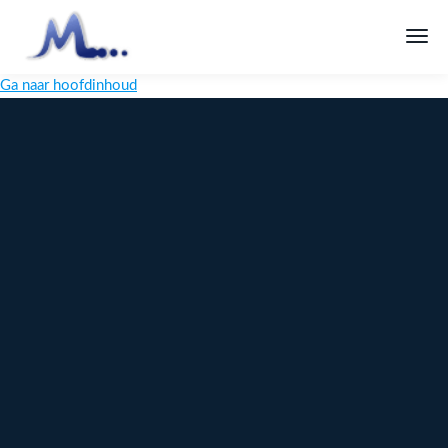
Ga naar hoofdinhoud
Melange
Design
Digitaal
maatwerk
voor jouw
merk
Ontdek
Meer over
maatwerk →
content →