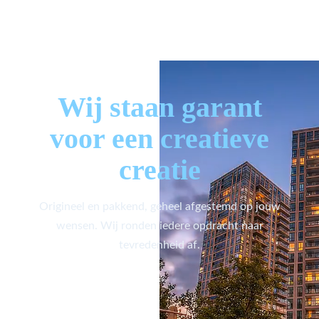
Wij staan garant
voor een creatieve
creatie
Origineel en pakkend, geheel afgestemd op jouw
wensen. Wij ronden iedere opdracht naar
tevredenheid af.