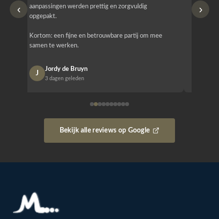
‹
›
aanpassingen werden prettig en zorgvuldig
bestellen
opgepakt.
Het is b
Kortom: een fijne en betrouwbare partij om mee
Design e
samen te werken.
opgeleve
Jordy de Bruyn
Nan
J
N
3 dagen geleden
1 w
Bekijk alle reviews op Google