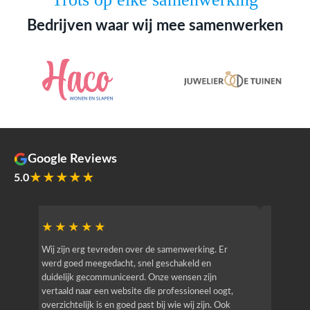
Bedrijven waar wij mee samenwerken
Google Reviews
★★★★★
5.0
★★★★★
★★
r
Wij zijn erg tevreden over de samenwerking. Er
Jacy van
werd goed meegedacht, snel geschakeld en
bedrijf g
duidelijk gecommuniceerd. Onze wensen zijn
heeft hij
vertaald naar een website die professioneel oogt,
know how
overzichtelijk is en goed past bij wie wij zijn. Ook
zijn (den