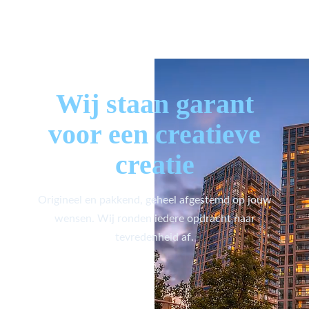
Wij staan garant
voor een creatieve
creatie
Origineel en pakkend, geheel afgestemd op jouw
wensen. Wij ronden iedere opdracht naar
tevredenheid af.