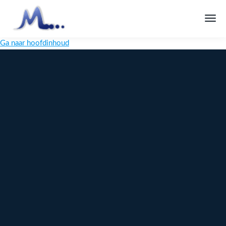
Ga naar hoofdinhoud
Melange
Design
Digitaal
maatwerk
voor jouw
merk
Ontdek
Meer over
maatwerk →
content →