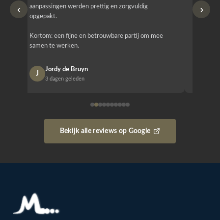
‹
›
aanpassingen werden prettig en zorgvuldig
bestellen
opgepakt.
Het is b
Kortom: een fijne en betrouwbare partij om mee
Design e
samen te werken.
opgeleve
Jordy de Bruyn
Nan
J
N
3 dagen geleden
1 w
Bekijk alle reviews op Google