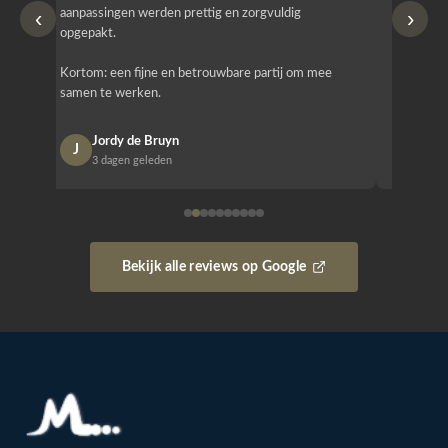
‹
›
aanpassingen werden prettig en zorgvuldig
bestellen
opgepakt.
Het is b
Kortom: een fijne en betrouwbare partij om mee
Design e
samen te werken.
opgeleve
Jordy de Bruyn
Nan
J
N
3 dagen geleden
1 w
Bekijk alle reviews op Google