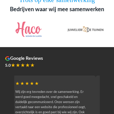
Bedrijven waar wij mee samenwerken
Google Reviews
★★★★★
5.0
★★★★★
★★
r
Wij zijn erg tevreden over de samenwerking. Er
Jacy van
werd goed meegedacht, snel geschakeld en
bedrijf g
duidelijk gecommuniceerd. Onze wensen zijn
heeft hij
vertaald naar een website die professioneel oogt,
know how
overzichtelijk is en goed past bij wie wij zijn. Ook
zijn (den