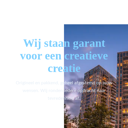
Wij staan garant
voor een creatieve
creatie
Origineel en pakkend, geheel afgestemd op jouw
wensen. Wij ronden iedere opdracht naar
tevredenheid af.