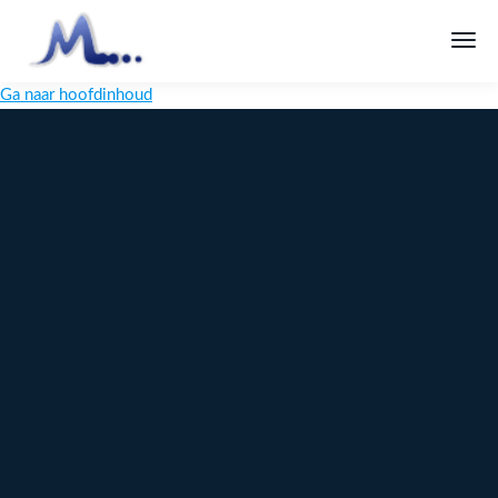
Ga naar hoofdinhoud
Melange
Design
Digitaal
maatwerk
voor jouw
merk
Ontdek
Meer over
maatwerk →
content →