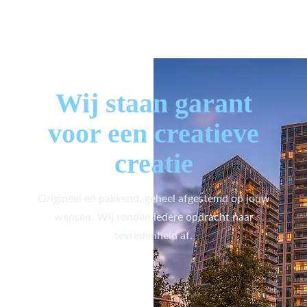
Wij staan garant
voor een creatieve
creatie
Origineel en pakkend, geheel afgestemd op jouw
wensen. Wij ronden iedere opdracht naar
tevredenheid af.