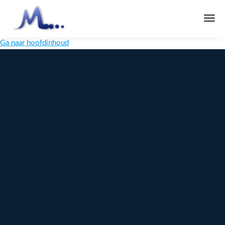
Ga naar hoofdinhoud
Melange
Design
Digitaal
maatwerk
voor jouw
merk
Ontdek
Meer over
maatwerk →
content →