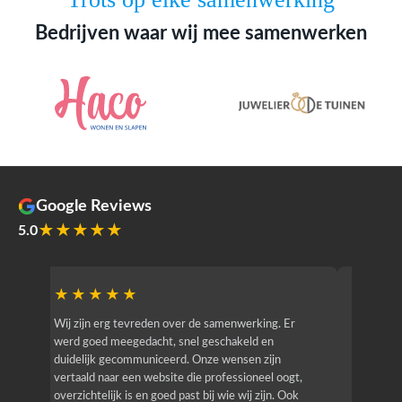
Bedrijven waar wij mee samenwerken
Google Reviews
★★★★★
5.0
★★★★★
★★
r
Wij zijn erg tevreden over de samenwerking. Er
Jacy van
werd goed meegedacht, snel geschakeld en
bedrijf g
duidelijk gecommuniceerd. Onze wensen zijn
heeft hij
vertaald naar een website die professioneel oogt,
know how
overzichtelijk is en goed past bij wie wij zijn. Ook
zijn (den