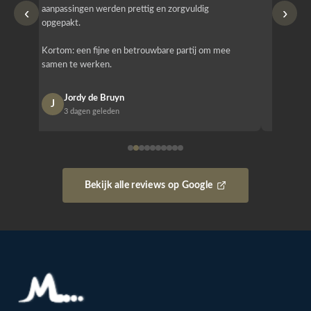
‹
›
aanpassingen werden prettig en zorgvuldig
bestellen
opgepakt.
Het is b
Kortom: een fijne en betrouwbare partij om mee
Design e
samen te werken.
opgeleve
Jordy de Bruyn
Nan
J
N
3 dagen geleden
1 w
Bekijk alle reviews op Google