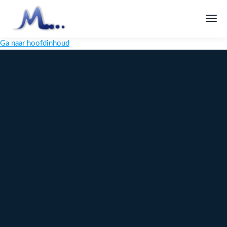
Ga naar hoofdinhoud
Melange
Design
Digitaal
maatwerk
voor jouw
merk
Ontdek
Meer over
maatwerk →
content →