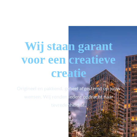
Wij staan garant
voor een creatieve
creatie
Origineel en pakkend, geheel afgestemd op jouw
wensen. Wij ronden iedere opdracht naar
tevredenheid af.