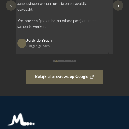
‹
›
aanpassingen werden prettig en zorgvuldig
bestellen
opgepakt.
Het is b
Kortom: een fijne en betrouwbare partij om mee
Design e
samen te werken.
opgeleve
Jordy de Bruyn
Nan
J
N
3 dagen geleden
1 w
Bekijk alle reviews op Google