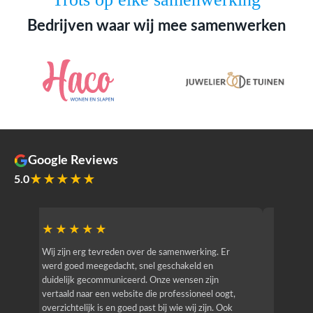
Bedrijven waar wij mee samenwerken
Google Reviews
★★★★★
5.0
★★★★★
★★
r
Wij zijn erg tevreden over de samenwerking. Er
Jacy van
werd goed meegedacht, snel geschakeld en
bedrijf g
duidelijk gecommuniceerd. Onze wensen zijn
heeft hij
vertaald naar een website die professioneel oogt,
know how
overzichtelijk is en goed past bij wie wij zijn. Ook
zijn (den